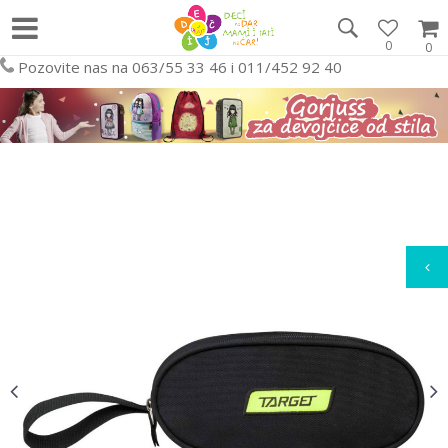
0
0
Pozovite nas na 063/55 33 46 i 011/452 92 40