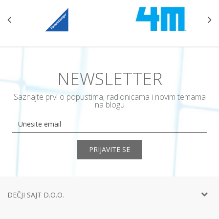
NEWSLETTER
Saznajte prvi o popustima, radionicama i novim temama
na blogu
PRIJAVITE SE
DEČJI SAJT D.O.O.
Telefon:
+381 11
452 92 40