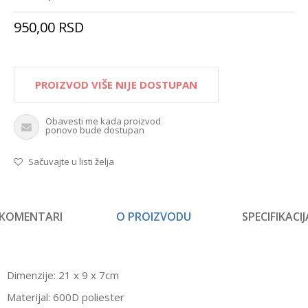
950,00
RSD
PROIZVOD VIŠE NIJE DOSTUPAN
Obavesti me kada proizvod
ponovo bude dostupan
Sačuvajte u listi želja
KOMENTARI
O PROIZVODU
SPECIFIKACIJ
Dimenzije: 21 x 9 x 7cm
Materijal: 600D poliester