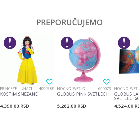
Karakteristika
Vrednost
Ostavi komentar
Kategorija
Prazne pernice
PREPORUČUJEMO
Ime/Nadimak
Pol
Devojčice, Dečaci
Brend
Target
Email
Poruka
PRINCEZE I JUNACI
409078P
NOĆNO SVETLO
600073
NOĆNO SVET
KOSTIM SNEŽANE
GLOBUS PINK SVETLEĆI
GLOBUS LA
SVETLEĆI 6
4.390,00
RSD
5.262,00
RSD
4.524,00
R
POŠALJI