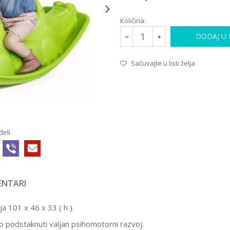
Količina:
DODAJ U
Sačuvajte u listi želja
deli
NTARI
ja 101 x 46 x 33 ( h ).
o podstaknuti valjan psihomotorni razvoj.