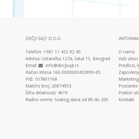
DEČJI SAJT D.O.O.
INFORMAC
Telefon:
+381 11
452 92 40
O nama
Adresa:
Ustanička 127a, lokal 15, Beograd
Vaši utisci
Email:
info@decjisajt.rs
Predlozi, k
Račun
Intesa 160-0000000453899-65
Zaposlenj
PIB:
107801168
Marketing
Matični broj:
20874953
Postanite
Šifra delatnosti:
4619
Poklon sh
Radno vreme:
Svakog dana od 8h do 20h
Kontakt