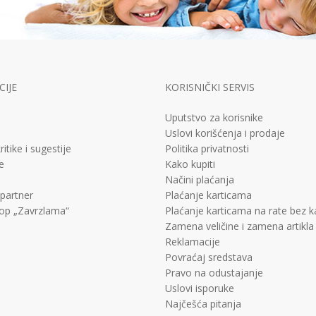
IJE
KORISNIČKI SERVIS
Uputstvo za korisnike
Uslovi korišćenja i prodaje
ritike i sugestije
Politika privatnosti
e
Kako kupiti
Načini plaćanja
 partner
Plaćanje karticama
op „Zavrzlama“
Plaćanje karticama na rate bez 
Zamena veličine i zamena artikla
Reklamacije
Povraćaj sredstava
Pravo na odustajanje
Uslovi isporuke
Najčešća pitanja