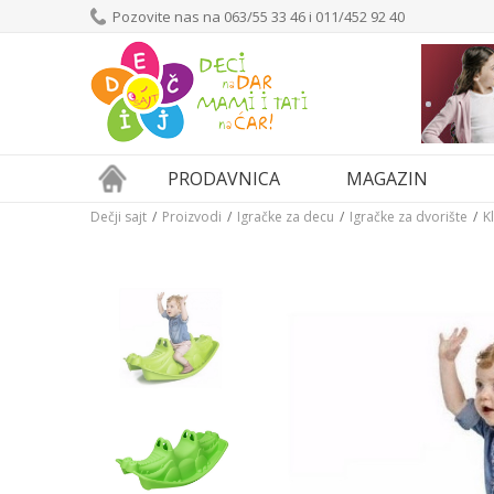
Pozovite nas na 063/55 33 46 i 011/452 92 40
PRODAVNICA
MAGAZIN
Dečji sajt
Proizvodi
Igračke za decu
Igračke za dvorište
K