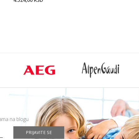
4.524,00
RSD
rpu
Dodajte u korpu
mama na blogu
PRIJAVITE SE