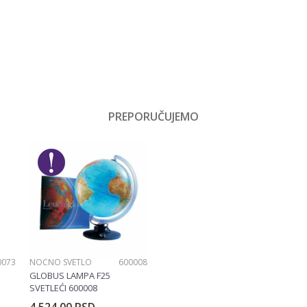
Vrednost
Klackalice
PREPORUČUJEMO
Email
Devojčice, Dečaci
No name
Plastika
0073
NOĆNO SVETLO
600008
GLOBUS LAMPA F25
SVETLEĆI 600008