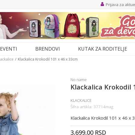
Prijava za aktu
EVENTI
BRENDOVI
KUTAK ZA RODITELJE
lackalice
Klackalica Krokodil 101 x 46 x 33cm
No name
Klackalica Krokodil
KLACKALICE
Šifra artikla:
37714mag
Klackalica Krokodil 101 x 46 x
3.699,00
RSD