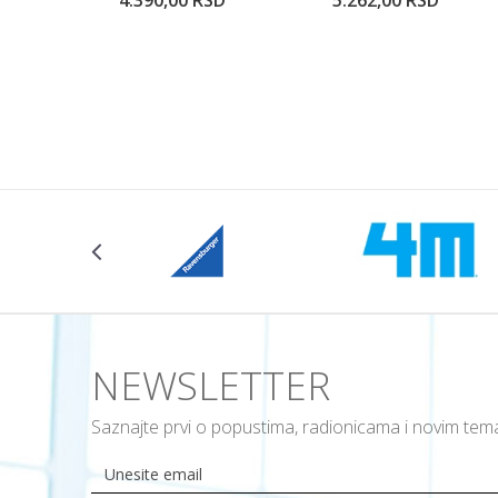
4.390,00
RSD
5.262,00
RSD
Dodajte u korpu
Dodajte u ko
Veličina
104CM
NEWSLETTER
Saznajte prvi o popustima, radionicama i novim te