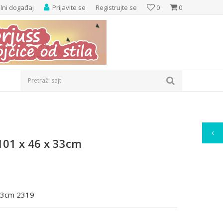
elni događaj
Prijavite se
Registrujte se
0
0
Pretraži sajt
 101 x 46 x 33cm
 33cm 2319