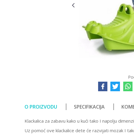
Po
O PROIZVODU
SPECIFIKACIJA
KOME
Klackalica za zabavu kako u kući tako I napolju dimenzi
Uz pomoć ove klackalice dete će razvijati mozak I tak