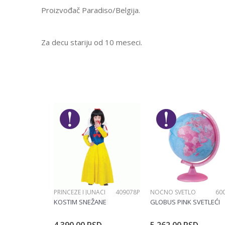
Proizvođač Paradiso/Belgija.
Za decu stariju od 10 meseci.
Karakteristika
Ostavi komentar
Kategorija
Ime/Nadimak
Pol
Brend
Poruka
Materijal
PRINCEZE I JUNACI
409078P
NOĆNO SVETLO
60
POŠALJI
KOSTIM SNEŽANE
GLOBUS PINK SVETLEĆI