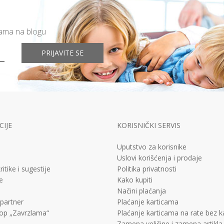
mama na blogu
PRIJAVITE SE
IJE
KORISNIČKI SERVIS
Uputstvo za korisnike
Uslovi korišćenja i prodaje
ritike i sugestije
Politika privatnosti
e
Kako kupiti
Načini plaćanja
 partner
Plaćanje karticama
op „Zavrzlama“
Plaćanje karticama na rate bez 
Zamena veličine i zamena artikla