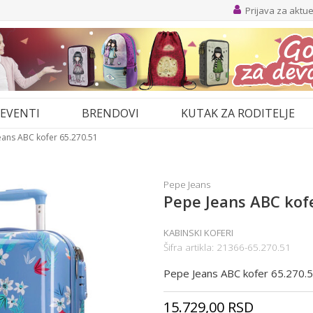
Prijava za aktu
EVENTI
BRENDOVI
KUTAK ZA RODITELJE
eans ABC kofer 65.270.51
Pepe Jeans
Pepe Jeans ABC kof
KABINSKI KOFERI
Šifra artikla:
21366-65.270.51
Pepe Jeans ABC kofer 65.270.
15.729,00
RSD