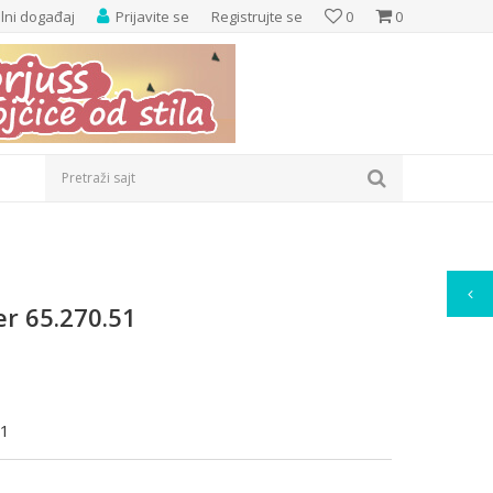
elni događaj
Prijavite se
Registrujte se
0
0
Pretraži sajt
er 65.270.51
51