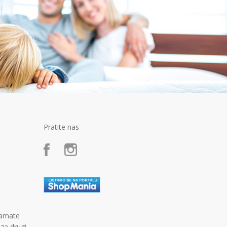
Pratite nas
kamate
 za drugi