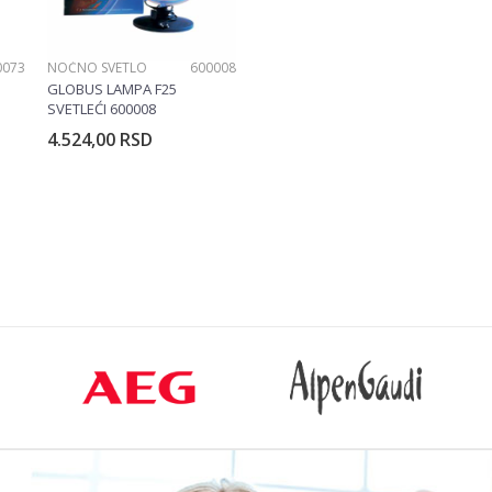
0073
NOĆNO SVETLO
600008
GLOBUS LAMPA F25
SVETLEĆI 600008
4.524,00
RSD
rpu
Dodajte u korpu