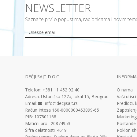
NEWSLETTER
Saznajte prvi o popustima, radionicama i novim te
DEČJI SAJT D.O.O.
INFORMAC
Telefon:
+381 11
452 92 40
O nama
Adresa:
Ustanička 127a, lokal 15, Beograd
Vaši utisci
Email:
info@decjisajt.rs
Predlozi, k
Račun
Intesa 160-0000000453899-65
Zaposlenj
PIB:
107801168
Marketing
Matični broj:
20874953
Postanite
Šifra delatnosti:
4619
Poklon sh
Radno vreme:
Svakog dana od 8h do 20h
Kontakt