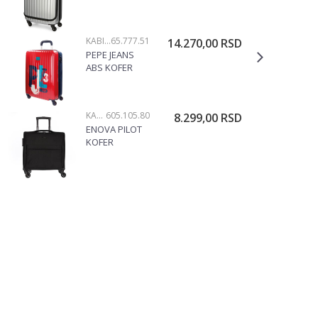
78.712.52
KABINSKI KOFERI
65.777.51
14.270,00
RSD
PEPE JEANS
ABS KOFER
65.777.51
KABINSKI KOFERI
605.105.80
8.299,00
RSD
ENOVA PILOT
KOFER
605.105.80