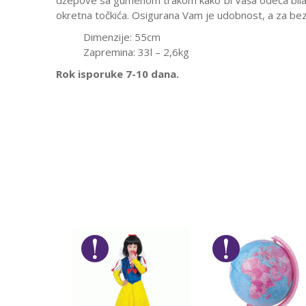
džepove sa gumenom trakom kako bi Vaša odeća bila u
okretna točkića. Osigurana Vam je udobnost, a za bez
Dimenzije: 55cm
Zapremina: 33l – 2,6kg
Rok isporuke 7-10 dana.
Karakteristika
Ostavi komentar
Kategorija
Ime/Nadimak
Pol
Brend
Poruka