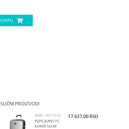
 KORPU
SLIČNI PROIZVODI
KABINSKI KOFERI
78.712.52
17.637,00
RSD
PEPE JEANS PC
KOFER 55CM