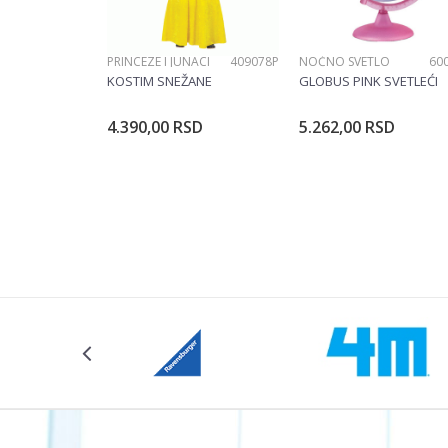
POŠALJI
PRINCEZE I JUNACI
409078P
NOĆNO SVETLO
60
KOSTIM SNEŽANE
GLOBUS PINK SVETLEĆI
4.390,00
RSD
5.262,00
RSD
Dodajte u korpu
Dodajte u ko
Veličina
104CM