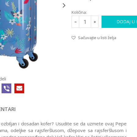
Količina:
DODAJ U
Sačuvajte u listi želja
deli
NTARI
KABINSKI KOFERI
100052
4.999,00
RSD
ti ozbiljan i dosadan kofer? Usudite se da uzmete ovaj Pepe
KOFER
kama, odeljke sa rajsferšlusom, džepove sa rajsferšlusom i
AMSTERDAM