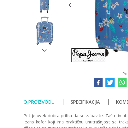
Po
O PROIZVODU
SPECIFIKACIJA
KOME
Put je uvek dobra prilika da se zabavite. Zašto ima
Jeans kofer koji ima praktičnu unutrašnjost sa tra