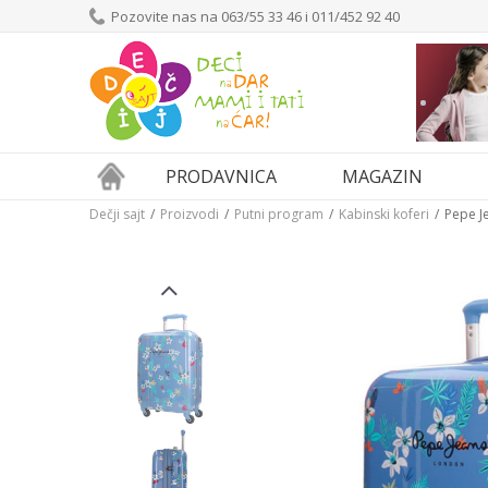
Pozovite nas na 063/55 33 46 i 011/452 92 40
PRODAVNICA
MAGAZIN
Dečji sajt
Proizvodi
Putni program
Kabinski koferi
Pepe J