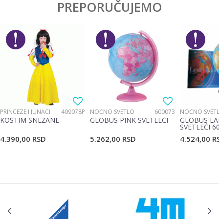
PREPORUČUJEMO
PRINCEZE I JUNACI
409078P
NOĆNO SVETLO
600073
NOĆNO SVET
KOSTIM SNEŽANE
GLOBUS PINK SVETLEĆI
GLOBUS LA
SVETLEĆI 6
4.390,00
RSD
5.262,00
RSD
4.524,00
R