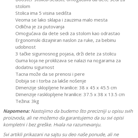
stolom
Stolica ima 5 visina sedišta
Veoma se lako sklapa i zauzima malo mesta
Odlična je za putovanja
Omogućava da dete sedi za stolom kao odrastao
Ergonomski dizajniran naslon za ruke, za bebinu
udobnost
3 tačke sigurnosnog pojasa, drži dete za stolicu
Guma koja ne proklizava se nalazi na nogarama za
dodatnu sigurnost
Tacna može da se prenosi i pere
Dobija se i torba za lakše nošenje
Dimenzije sklopljene hranilice: 38 x 45 x 45.5 cm
Dimenzije rasklopljene hranilice: 37.5 x 38 x 13.5 cm
Težina: 3kg
Napomena:
Nastojimo da budemo što precizniji u opisu svih
proizvoda, ali ne možemo da garantujemo da su svi opisi
kompletni i bez greške. Hvala na razumevanju.
Svi artikli prikazani na sajtu su deo naše ponude, ali ne