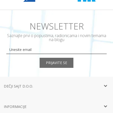
NEWSLETTER
Saznajte prvi o popustima, radionicama i novim temama
na blogu
PRIJAVITE SE
DEČJI SAJT D.O.O.
Telefon:
+381 11
452 92 40
Adresa:
Ustanička 127a, lokal 15, Beograd
INFORMACIJE
Email:
info@decjisajt.rs