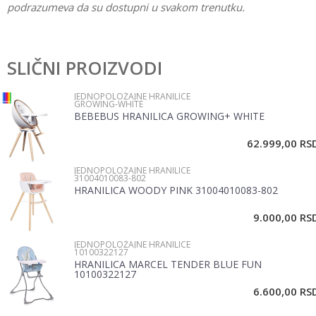
podrazumeva da su dostupni u svakom trenutku.
Karakteristika
Vrednost
Ostavi komentar
Kategorija
Jednopoložajne hranilice
SLIČNI PROIZVODI
Ime/Nadimak
Pol
Bebe, Devojčice, Dečaci
JEDNOPOLOŽAJNE HRANILICE
GROWING-WHITE
Brend
Peg Perego
BEBEBUS HRANILICA GROWING+ WHITE
Email
62.999,00
RS
JEDNOPOLOŽAJNE HRANILICE
Poruka
31004010083-802
HRANILICA WOODY PINK 31004010083-802
9.000,00
RS
JEDNOPOLOŽAJNE HRANILICE
10100322127
HRANILICA MARCEL TENDER BLUE FUN
10100322127
POŠALJI
6.600,00
RS