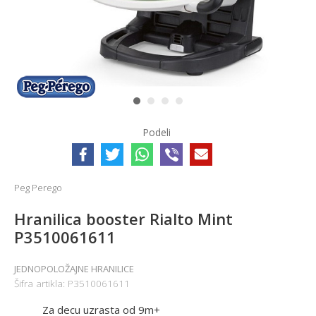
1
2
3
4
Podeli
Peg Perego
Hranilica booster Rialto Mint
P3510061611
JEDNOPOLOŽAJNE HRANILICE
Šifra artikla:
P3510061611
Za decu uzrasta od 9m+