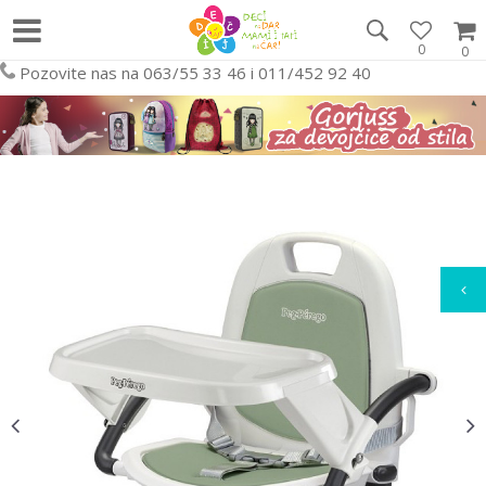
0
0
Pozovite nas na 063/55 33 46 i 011/452 92 40