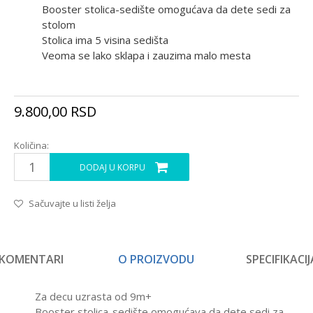
Booster stolica-sedište omogućava da dete sedi za
stolom
Stolica ima 5 visina sedišta
Veoma se lako sklapa i zauzima malo mesta
9.800,00
RSD
Količina:
DODAJ U KORPU
Sačuvajte u listi želja
KOMENTARI
O PROIZVODU
SPECIFIKACIJ
Za decu uzrasta od 9m+
Booster stolica-sedište omogućava da dete sedi za