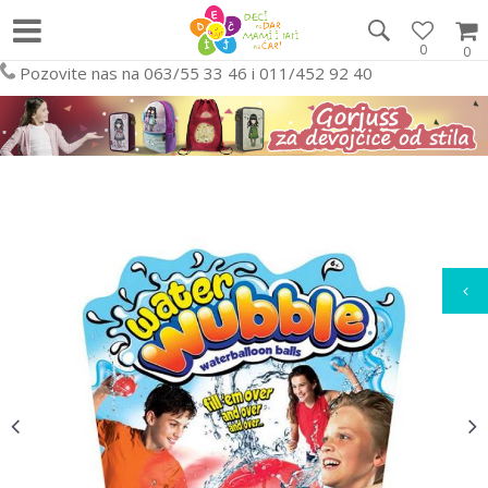
0
0
Pozovite nas na 063/55 33 46 i 011/452 92 40