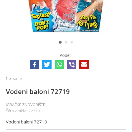
1
2
3
Podeli
No name
Vodeni baloni 72719
IGRAČKE ZA DVORIŠTE
Šifra artikla:
72719
Vodeni baloni 72719