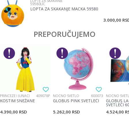
LOPTE ZA SKAKANJE
59580LIC
LOPTA ZA SKAKANJE MACKA 59580
POŠALJI
3.000,00
RS
PREPORUČUJEMO
PRINCEZE I JUNACI
409078P
NOĆNO SVETLO
600073
NOĆNO SVET
KOSTIM SNEŽANE
GLOBUS PINK SVETLEĆI
GLOBUS LA
SVETLEĆI 6
4.390,00
RSD
5.262,00
RSD
4.524,00
R