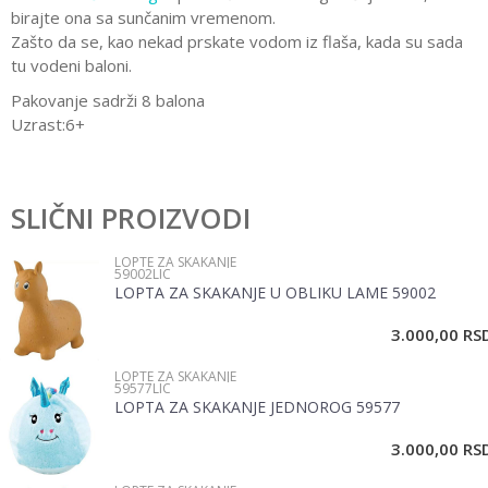
birajte ona sa sunčanim vremenom.
Zašto da se, kao nekad prskate vodom iz flaša, kada su sada
tu vodeni baloni.
Pakovanje sadrži 8 balona
Uzrast:6+
Karakteristika
Vrednost
Ostavi komentar
Kategorija
Igračke za dvorište
SLIČNI PROIZVODI
Ime/Nadimak
Pol
Devojčice, Dečaci
LOPTE ZA SKAKANJE
59002LIC
Brend
No name
LOPTA ZA SKAKANJE U OBLIKU LAME 59002
Email
3.000,00
RS
LOPTE ZA SKAKANJE
Poruka
59577LIC
LOPTA ZA SKAKANJE JEDNOROG 59577
3.000,00
RS