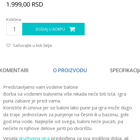
1.999,00
RSD
Količina:
DODAJ U KORPU
Sačuvajte u listi želja
KOMENTARI
O PROIZVODU
SPECIFIKACIJ
Predstavljamo vam vodene balone
Borba sa vodenim balonima više nikada neće biti ista. Igra
puna zabave je pred vama.
Koristite ih iznova jer se baloni lako pune pa igra može dugo
da traje. Jednostavni za punjenje na česmi ili u bazenu, gde
god ima vode. Najlepše od svega, baloni neće pucati, pa
nećete ni njihove delove juriti po dvorištu.
Vesela
društvena igra
predviđena za sva godišnja doba, ali