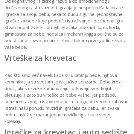
Od kognitivnog i fizičkog razvoja do emocionalnog i
društvenog rasta važnost igranja je nesporna.Kada birate
igračke za svoju bebu, neka to budu sigurne, jednostavne
igračke za bebe koje podstiču istraživanje i bezbednu igru.
Stvari poput zvečki i drugih igračaka, mekanih lopti, kocki,
gimnastika za bebe, hodalica i mekanih knjiga odlične su za
podsticanje razvojnih prekretnica tokom prve godine života
vaše bebe.
Vrteške za krevetac
Kao što smo več naveli, kada su u pitanju bebe, njihova
komunikacija sa svetom je isključivo senzorna. Bebe kroz
dodir, ukus i zvuke komuniciraju i otkrivaju svet koji ih
okružuje. I zato su vrteške za bebe važne, jer podstiču
senzorni razvoj, a istovremeno im mogu biti veoma zabavne.
Istraži našu ponudu muzičkih igračaka za bebu, jer svaka
beba zaslužuje makar jednu muzičku igračku u svojoj
kolekciji.
Igračke za krevetac i auto sedište