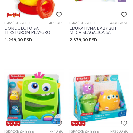
IGRAČKE ZA BEBE
4011455
IGRAČKE ZA BEBE
43458MAG
DONDOLOTO SA
EDUKATIVNA BABY 2U1
TEKSTUROM PLAYGRO
MEGA SLAGALICA SA
4011455
PLISANIM JEDNOROGOM
1.299,00
RSD
2.879,00
RSD
IGRAČKE ZA BEBE
FP40-BC
IGRAČKE ZA BEBE
FP3600-BC