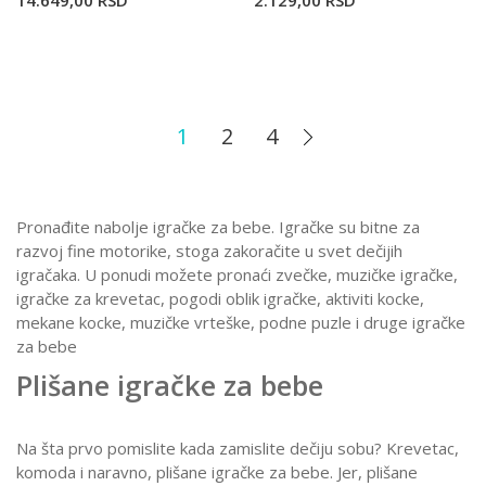
14.649,00
RSD
2.129,00
RSD
1
2
4
Pronađite nabolje igračke za bebe. Igračke su bitne za
razvoj fine motorike, stoga zakoračite u svet dečijih
igračaka. U ponudi možete pronaći zvečke, muzičke igračke,
igračke za krevetac, pogodi oblik igračke, aktiviti kocke,
mekane kocke, muzičke vrteške, podne puzle i druge igračke
za bebe
Plišane igračke za bebe
Na šta prvo pomislite kada zamislite dečiju sobu? Krevetac,
komoda i naravno, plišane igračke za bebe. Jer, plišane