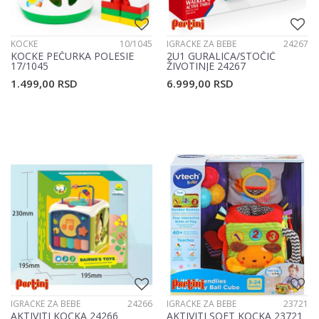
KOCKE
10/1045
IGRAČKE ZA BEBE
24267
KOCKE PEČURKA POLESIE
2U1 GURALICA/STOČIĆ
17/1045
ŽIVOTINJE 24267
1.499,00
RSD
6.999,00
RSD
IGRAČKE ZA BEBE
24266
IGRAČKE ZA BEBE
23721
AKTIVITI KOCKA 24266
AKTIVITI SOFT KOCKA 23721