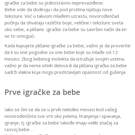
igračke za bebe su jednostavno neprevaziđene.
Bebe vole da dodiruju i da pod prstima ispituju nove
teksture. Već u takvom mlađem uzrastu, novorođenčad
počinju da shvataju različite boje, veličine i teksture sveta
oko sebe, a plišane igračke za bebe su savršen način da im
se to omogući.
Kada kupujete plišane igračke za bebe, važno je da proverite
da li su one pogodne za one bebe koje su mlađe od 12
meseci. Zbog bebinog instinkta da istražuje svojim ustima,
važno je da nema sitnih delova ili da plišana igračka za bebe
sadrži vlakna koja mogu predstavljati opasnost od gušenja.
Prve igračke za bebe
Iako se čini se da se u prvih nekoliko meseci kod vašeg
novorođenčeta sve vrti oko pelena, hranjenja i spavanja,
igranje, tj. igračke za bebe takođe imaju veliki značaj za
razvoj bebe. .