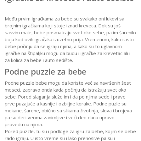
Među prvim igračkama za bebe su svakako oni lukovi sa
brojnim igračkama koji stoje iznad kreveca. Dok su još
sasvim male, bebe posmatraju svet oko sebe, pa im šarenilo
boja kod ovih igračaka izuzetno prija. Vremenom, kako rastu
bebe počinju da se igraju njima, a kako su to uglavnom
igračke na štipaljku mogu da budu i igračke za krevetac ali i
za kolica za bebe i auto sedište.
Podne puzzle za bebe
Podne puzzle bebe mogu da koriste već sa navršenih šest
meseci, zapravo onda kada počinju da istražuju svet oko
sebe. Pored slaganja služe im i da po njima sede i prave
prve puzajuće a kasnije i ozbiljne korake. Podne puzle su
mekane, šarene, obično sa slikama životinja, slova i brojeva
pa su deci veoma zanimljive i veći deo dana upravo
provedu na njima.
Pored puzzle, tu su i podloge za igru za bebe, kojim se bebe
rado igraju. U isto vreme su i lako prenosive pa su i