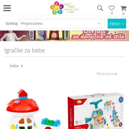
0
0
Pozovite nas na 063/55 33 46 i 011/452 92 40
Filteri
Sortiraj
Igračke za bebe
bebe
150 proizvoda