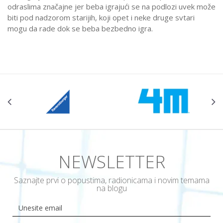
odraslima značajne jer beba igrajući se na podlozi uvek može
biti pod nadzorom starijih, koji opet i neke druge svtari
mogu da rade dok se beba bezbedno igra.
NEWSLETTER
Saznajte prvi o popustima, radionicama i novim temama
na blogu