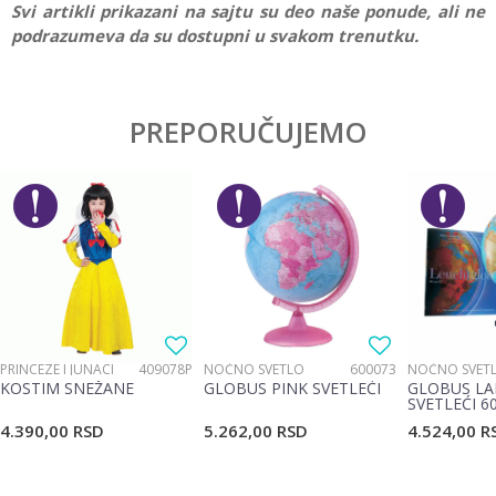
Svi artikli prikazani na sajtu su deo naše ponude, ali ne
podrazumeva da su dostupni u svakom trenutku.
Karakteristika
Vrednost
Ostavi komentar
Kategorija
Interesovanja
PREPORUČUJEMO
Ime/Nadimak
Pol
Devojčice, Dečaci
Brend
Schleich
Email
Poruka
PRINCEZE I JUNACI
409078P
NOĆNO SVETLO
600073
NOĆNO SVET
KOSTIM SNEŽANE
GLOBUS PINK SVETLEĆI
GLOBUS LA
SVETLEĆI 6
4.390,00
RSD
5.262,00
RSD
4.524,00
R
POŠALJI