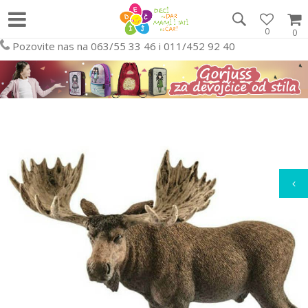
0
0
Pozovite nas na 063/55 33 46 i 011/452 92 40