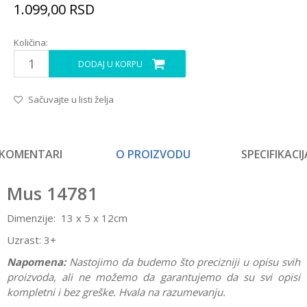
1.099,00
RSD
Količina:
DODAJ U KORPU
Sačuvajte u listi želja
KOMENTARI
O PROIZVODU
SPECIFIKACIJ
Mus 14781
Dimenzije: 13 x 5 x 12cm
Uzrast: 3+
Napomena:
Nastojimo da budemo što precizniji u opisu svih
proizvoda, ali ne možemo da garantujemo da su svi opisi
kompletni i bez greške. Hvala na razumevanju.