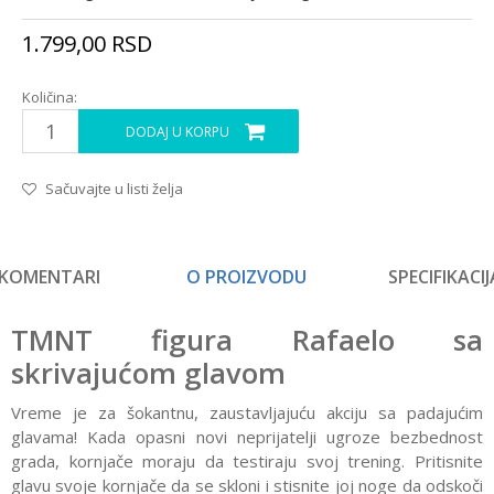
1.799,00
RSD
Količina:
DODAJ U KORPU
Sačuvajte u listi želja
KOMENTARI
O PROIZVODU
SPECIFIKACIJ
TMNT figura Rafaelo sa
skrivajućom glavom
Vreme je za šokantnu, zaustavljajuću akciju sa padajućim
glavama! Kada opasni novi neprijatelji ugroze bezbednost
grada, kornjače moraju da testiraju svoj trening. Pritisnite
glavu svoje kornjače da se skloni i stisnite joj noge da odskoči