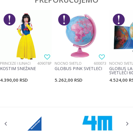
Ime/Nadimak
Pol
Dečaci
Brend
No name
Email
Poruka
PRINCEZE I JUNACI
409078P
NOĆNO SVETLO
600073
NOĆNO SVET
KOSTIM SNEŽANE
GLOBUS PINK SVETLEĆI
GLOBUS LA
SVETLEĆI 6
4.390,00
RSD
5.262,00
RSD
4.524,00
R
POŠALJI