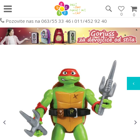
0
0
Pozovite nas na 063/55 33 46 i 011/452 92 40