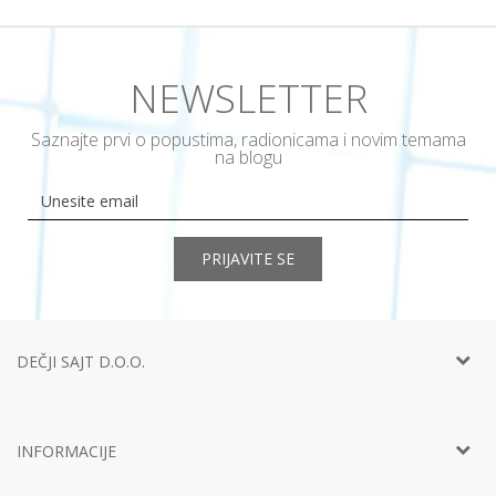
NEWSLETTER
Saznajte prvi o popustima, radionicama i novim temama
na blogu
PRIJAVITE SE
DEČJI SAJT D.O.O.
Telefon:
+381 11
452 92 40
Adresa:
Ustanička 127a, lokal 15, Beograd
INFORMACIJE
Email:
info@decjisajt.rs
Račun
Intesa 160-0000000453899-65