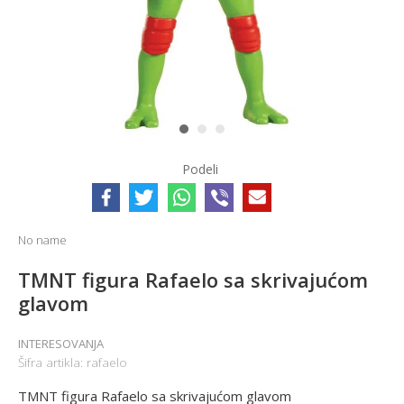
1
2
3
Podeli
No name
TMNT figura Rafaelo sa skrivajućom
glavom
INTERESOVANJA
Šifra artikla:
rafaelo
TMNT figura Rafaelo sa skrivajućom glavom