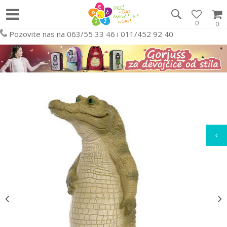
0
0
Pozovite nas na 063/55 33 46 i 011/452 92 40