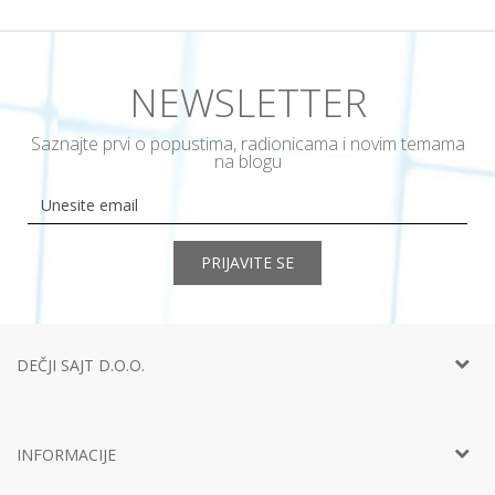
NEWSLETTER
Saznajte prvi o popustima, radionicama i novim temama
na blogu
PRIJAVITE SE
DEČJI SAJT D.O.O.
Telefon:
+381 11
452 92 40
Adresa:
Ustanička 127a, lokal 15, Beograd
INFORMACIJE
Email:
info@decjisajt.rs
Račun
Intesa 160-0000000453899-65