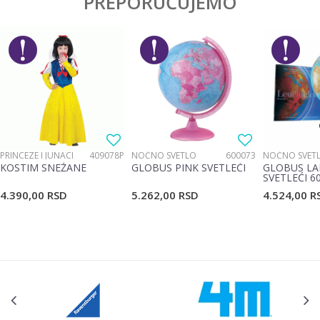
PREPORUČUJEMO
Ime/Nadimak
Pol
Devojčice, Dečaci
Brend
Schleich
Email
Poruka
PRINCEZE I JUNACI
409078P
NOĆNO SVETLO
600073
NOĆNO SVET
KOSTIM SNEŽANE
GLOBUS PINK SVETLEĆI
GLOBUS LA
SVETLEĆI 6
4.390,00
RSD
5.262,00
RSD
4.524,00
R
POŠALJI