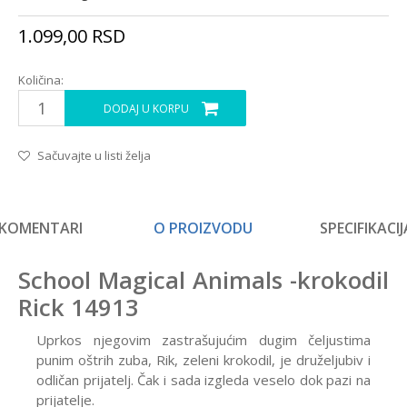
1.099,00
RSD
Količina:
DODAJ U KORPU
Sačuvajte u listi želja
KOMENTARI
O PROIZVODU
SPECIFIKACIJ
School Magical Animals -krokodil
Rick 14913
Uprkos njegovim zastrašujućim dugim čeljustima
punim oštrih zuba, Rik, zeleni krokodil, je druželjubiv i
odličan prijatelj. Čak i sada izgleda veselo dok pazi na
prijatelje.