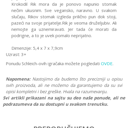
Krokodil Rik mora da je ponovo napunio stomak
nečim ukusnim. Sve vegansko, naravno. U svakom
slučaju, Rikov stomak izgleda prilično pun dok stoji,
pazeći na svoje prijatelje.Rik je veoma druželjubiv. Ali
nemojte ga uznemiravati. Jer tada će morati da
podrigne, a to je uvek pomalo neprijatno.
Dimenzije: 5,4 x 7 x 7,9cm
Uzrast: 3+
Ponudu Schleich-ovih igračaka možete pogledati
OVDE
.
Napomena:
Nastojimo da budemo što precizniji u opisu
svih proiz
voda, ali ne možemo da garantujemo da su svi
opisi kompletni i bez greške. Hvala na razumevanju.
Svi artikli prikazani na sajtu su deo naše ponude, ali ne
podrazumeva da su dostupni u svakom trenutku.
Karakteristika
Vrednost
Ostavi komentar
Kategorija
Interesovanja