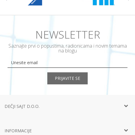
NEWSLETTER
Saznajte prvi o popustima, radionicama i novim temama
na blogu
PRIJAVITE SE
DEČJI SAJT D.O.O.
Telefon:
+381 11
452 92 40
Adresa:
Ustanička 127a, lokal 15, Beograd
INFORMACIJE
Email:
info@decjisajt.rs