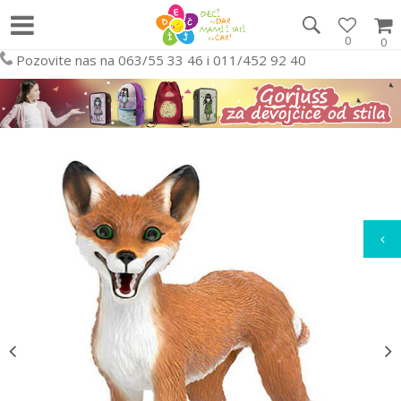
0
0
Pozovite nas na 063/55 33 46 i 011/452 92 40