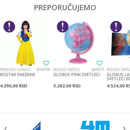
Kategorija
Interesovanja
PREPORUČUJEMO
Ime/Nadimak
Pol
Devojčice, Dečaci
Brend
Schleich
Email
Poruka
PRINCEZE I JUNACI
409078P
NOĆNO SVETLO
600073
NOĆNO SVET
KOSTIM SNEŽANE
GLOBUS PINK SVETLEĆI
GLOBUS LA
SVETLEĆI 6
4.390,00
RSD
5.262,00
RSD
4.524,00
R
POŠALJI