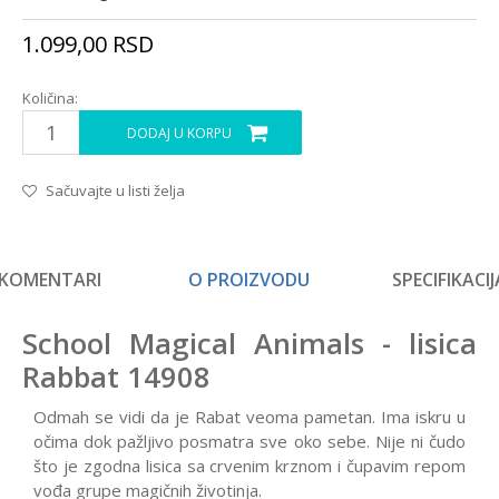
1.099,00
RSD
Količina:
DODAJ U KORPU
Sačuvajte u listi želja
KOMENTARI
O PROIZVODU
SPECIFIKACIJ
School Magical Animals - lisica
Rabbat 14908
Odmah se vidi da je Rabat veoma pametan. Ima iskru u
očima dok pažljivo posmatra sve oko sebe. Nije ni čudo
što je zgodna lisica sa crvenim krznom i čupavim repom
vođa grupe magičnih životinja.