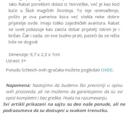
Iako Rabat poreklom dolazi iz Norveške, već je kao kod
kuće u Školi magičnih životinja. To nije iznenađenje,
pošto je ova pametna lisica već stekla neke dobre
prijatelje ovde. Imaju toliko zajedničkih avantura. Rabat
se uvek pokazuje kao zaista dobar prijatelj: iskren je i
brižan. Čak i sada, on sve budno prati, pazeći da se ništa
loše ne dogodi.
Dimenzije: 9,7 x 2,3 x 7cm
Uzrast: 3+
Ponudu Schleich-ovih igračaka možete pogledati
OVDE
.
Napomena:
Nastojimo da budemo što precizniji u opisu
svih proiz
voda, ali ne možemo da garantujemo da su svi
opisi kompletni i bez greške. Hvala na razumevanju.
Svi artikli prikazani na sajtu su deo naše ponude, ali ne
podrazumeva da su dostupni u svakom trenutku.
Karakteristika
Vrednost
Ostavi komentar