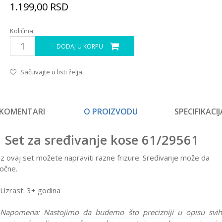
1.199,00
RSD
Količina:
DODAJ U KORPU
Sačuvajte u listi želja
KOMENTARI
O PROIZVODU
SPECIFIKACIJ
Set za sređivanje kose 61/29561
z ovaj set možete napraviti razne frizure. Sređivanje može da
očne.
Uzrast: 3+ godina
Napomena:
Nastojimo da budemo što precizniji u opisu svih