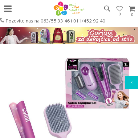
0
0
Pozovite nas na 063/55 33 46 i 011/452 92 40