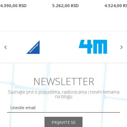
4.390,00
RSD
5.262,00
RSD
4.524,00
R
POŠALJI
NEWSLETTER
Saznajte prvi o popustima, radionicama i novim temama
na blogu
PRIJAVITE SE