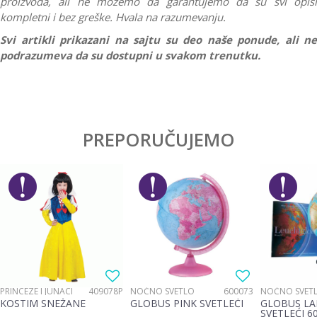
proizvoda, ali ne možemo da garantujemo da su svi opisi
kompletni i bez greške. Hvala na razumevanju.
Svi artikli prikazani na sajtu su deo naše ponude, ali ne
podrazumeva da su dostupni u svakom trenutku.
Karakteristika
Vrednost
Ostavi komentar
Kategorija
Interesovanja
PREPORUČUJEMO
Ime/Nadimak
Pol
Devojčice
Brend
No name
Email
Materijal
Plastika
Poruka
PRINCEZE I JUNACI
409078P
NOĆNO SVETLO
600073
NOĆNO SVET
KOSTIM SNEŽANE
GLOBUS PINK SVETLEĆI
GLOBUS LA
SVETLEĆI 6