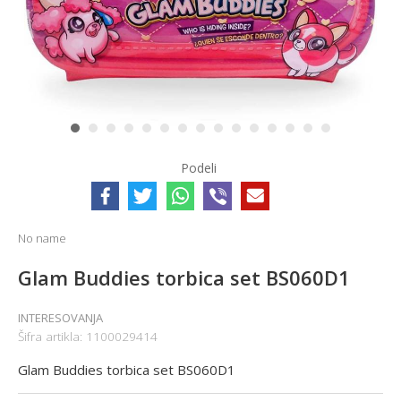
1
2
3
4
5
6
7
8
9
10
11
12
13
14
15
Podeli
No name
Glam Buddies torbica set BS060D1
INTERESOVANJA
Šifra artikla:
1100029414
Glam Buddies torbica set BS060D1