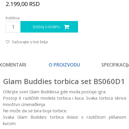
2.199,00
RSD
Količina:
DODAJ U KORPU
Sačuvajte u listi želja
KOMENTARI
O PROIZVODU
SPECIFIKACIJ
Glam Buddies torbica set BS060D1
Otkrijte svet Glam Buddiesa gde moda postaje igra.
Postoji 6 različitih modela torbica i kuca. Svaka torbica skriva
mnoštvo iznenađenja.
Ne može da se bira boja torbice.
Svaka Glam Buddies torbica dolazi s različitom plišanom
kucom.