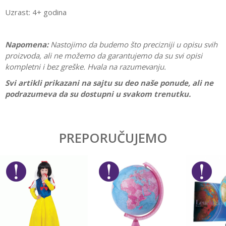
Uzrast: 4+ godina
Napomena:
Nastojimo da budemo što precizniji u opisu svih
proizvoda, ali ne možemo da garantujemo da su svi opisi
kompletni i bez greške. Hvala na razumevanju.
Svi artikli prikazani na sajtu su deo naše ponude, ali ne
podrazumeva da su dostupni u svakom trenutku.
Karakteristika
Vrednost
Ostavi komentar
Kategorija
Interesovanja
PREPORUČUJEMO
Ime/Nadimak
Pol
Devojčice, Dečaci
Brend
No name
Email
Poruka