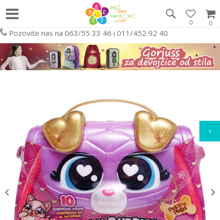
0
0
Pozovite nas na 063/55 33 46 i 011/452 92 40