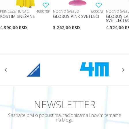
PRINCEZE I JUNACI
409078P
NOĆNO SVETLO
600073
NOĆNO SVET
KOSTIM SNEŽANE
GLOBUS PINK SVETLEĆI
GLOBUS LA
SVETLEĆI 6
4.390,00
RSD
5.262,00
RSD
4.524,00
R
POŠALJI
NEWSLETTER
Saznajte prvi o popustima, radionicama i novim temama
na blogu