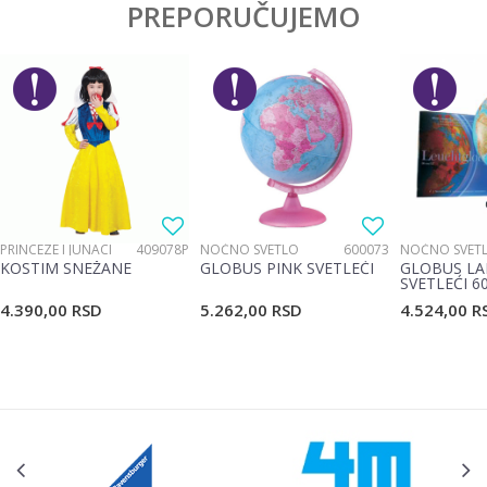
PREPORUČUJEMO
Ime/Nadimak
Pol
Devojčice, Dečaci
Brend
No name
Email
Materijal
Plastika
Poruka
PRINCEZE I JUNACI
409078P
NOĆNO SVETLO
600073
NOĆNO SVET
KOSTIM SNEŽANE
GLOBUS PINK SVETLEĆI
GLOBUS LA
SVETLEĆI 6
4.390,00
RSD
5.262,00
RSD
4.524,00
R
POŠALJI