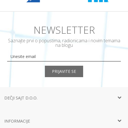
NEWSLETTER
Saznajte prvi o popustima, radionicama i novim temama
na blogu
PRIJAVITE SE
DEČJI SAJT D.O.O.
Telefon:
+381 11
452 92 40
Adresa:
Ustanička 127a, lokal 15, Beograd
INFORMACIJE
Email:
info@decjisajt.rs