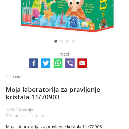
1
2
3
4
Podeli
No name
Moja laboratorija za pravljenje
kristala 11/70903
INTERESOVANJA
Šifra artikla:
11/70903
Moja laboratorija za pravljenje kristala 11/70903