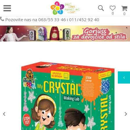
0
0
Pozovite nas na 063/55 33 46 i 011/452 92 40