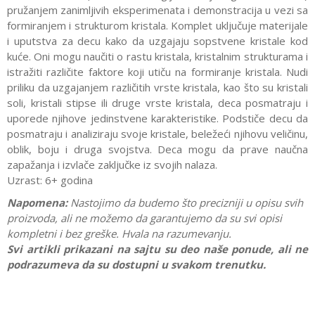
pružanjem zanimljivih eksperimenata i demonstracija u vezi sa
formiranjem i strukturom kristala. Komplet uključuje materijale
i uputstva za decu kako da uzgajaju sopstvene kristale kod
kuće. Oni mogu naučiti o rastu kristala, kristalnim strukturama i
istražiti različite faktore koji utiču na formiranje kristala. Nudi
priliku da uzgajanjem različitih vrste kristala, kao što su kristali
soli, kristali stipse ili druge vrste kristala, deca posmatraju i
uporede njihove jedinstvene karakteristike. Podstiče decu da
posmatraju i analiziraju svoje kristale, beležeći njihovu veličinu,
oblik, boju i druga svojstva. Deca mogu da prave naučna
zapažanja i izvlače zaključke iz svojih nalaza.
Uzrast: 6+ godina
Napomena:
Nastojimo da budemo što precizniji u opisu svih
proizvoda, ali ne možemo da garantujemo da su svi opisi
kompletni i bez greške. Hvala na razumevanju.
Svi artikli prikazani na sajtu su deo naše ponude, ali ne
podrazumeva da su dostupni u svakom trenutku.
Karakteristika
Vrednost
Ostavi komentar
Kategorija
Interesovanja