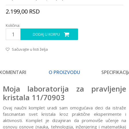
2.199,00
RSD
Količina:
DODAJ U KORPU
Sačuvajte u listi želja
KOMENTARI
O PROIZVODU
SPECIFIKACIJ
Moja laboratorija za pravljenje
kristala 11/70903
Ovaj naučni komplet uradi sam omogućava deci da istraže
fascinantan svet kristala kroz praktične eksperimente i
aktivnosti. Komplet je dizajniran da promoviše učenje na
osnovu osnove (nauka, tehnologija, inženjering i matematika)