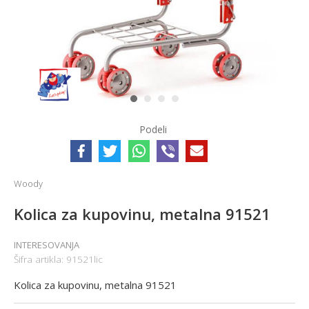
1
2
3
4
Podeli
Woody
Kolica za kupovinu, metalna 91521
INTERESOVANJA
Šifra artikla:
91521lic
Kolica za kupovinu, metalna 91521