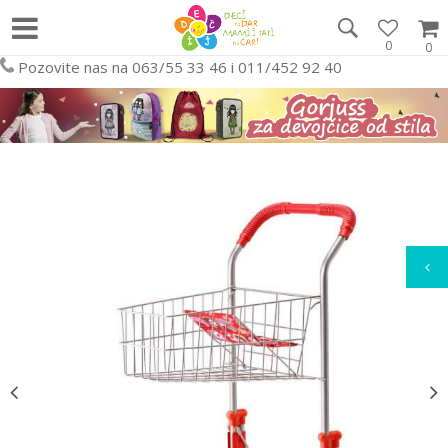
0
0
Pozovite nas na 063/55 33 46 i 011/452 92 40