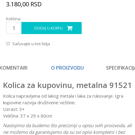
3.180,00
RSD
Količina:
DODAJ U KORPU
Sačuvajte u listi želja
KOMENTARI
O PROIZVODU
SPECIFIKACIJ
Kolica za kupovinu, metalna 91521
Kolica napravljena od lakog metala i laka za rukovanje. Igra
kupovine razvija društvene veštine.
Uzrast: 3+
Veličina: 37 x 29 x 60cm
Nastojimo da budemo što precizniji u opisu svih proizvoda, ali
ne možemo da garantujemo da su svi opisi kompletni i bez