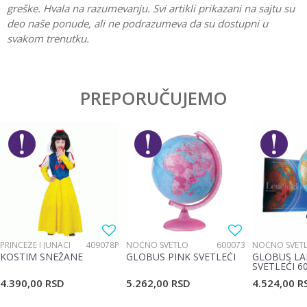
greške. Hvala na razumevanju. Svi artikli prikazani na sajtu su
deo naše ponude, ali ne podrazumeva da su dostupni u
svakom trenutku.
Karakteristika
Vrednost
Ostavi komentar
Kategorija
Interesovanja
PREPORUČUJEMO
Ime/Nadimak
Pol
Devojčice
Brend
Woody
Email
Poruka
PRINCEZE I JUNACI
409078P
NOĆNO SVETLO
600073
NOĆNO SVET
KOSTIM SNEŽANE
GLOBUS PINK SVETLEĆI
GLOBUS LA
SVETLEĆI 6
4.390,00
RSD
5.262,00
RSD
4.524,00
R
POŠALJI