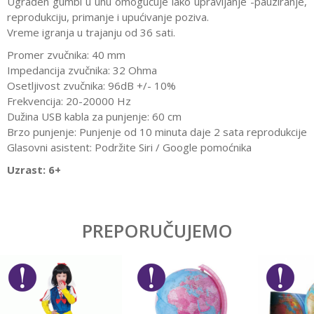
Ugrađen gumbi u uhu omogućuje lako upravljanje -pauziranje,
reprodukciju, primanje i upućivanje poziva.
Vreme igranja u trajanju od 36 sati.
Promer zvučnika: 40 mm
Impedancija zvučnika: 32 Ohma
Osetljivost zvučnika: 96dB +/- 10%
Frekvencija: 20-20000 Hz
Dužina USB kabla za punjenje: 60 cm
Brzo punjenje: Punjenje od 10 minuta daje 2 sata reprodukcije
Glasovni asistent: Podržite Siri / Google pomoćnika
Uzrast: 6+
Karakteristika
Vrednost
Ostavi komentar
Kategorija
Interesovanja
PREPORUČUJEMO
Ime/Nadimak
Pol
Devojčice, Dečaci, Žene, Muškarci
Brend
Kodak
Email