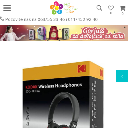
0
0
Pozovite nas na 063/55 33 46 i 011/452 92 40