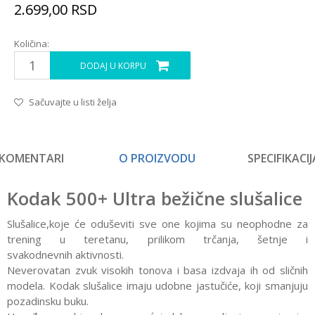
2.699,00
RSD
Količina:
DODAJ U KORPU
Sačuvajte u listi želja
KOMENTARI
O PROIZVODU
SPECIFIKACIJ
Kodak 500+ Ultra bežične slušalice
Slušalice,koje će oduševiti sve one kojima su neophodne za
trening u teretanu, prilikom trčanja, šetnje i
svakodnevnih aktivnosti.
Neverovatan zvuk visokih tonova i basa izdvaja ih od sličnih
modela. Kodak slušalice imaju udobne jastučiće, koji smanjuju
pozadinsku buku.