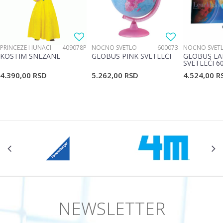
Poruka
PRINCEZE I JUNACI
409078P
NOĆNO SVETLO
600073
NOĆNO SVET
KOSTIM SNEŽANE
GLOBUS PINK SVETLEĆI
GLOBUS LA
SVETLEĆI 6
4.390,00
RSD
5.262,00
RSD
4.524,00
R
POŠALJI
NEWSLETTER