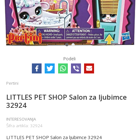
1
2
Podeli
Pertini
LITTLES PET SHOP Salon za ljubimce
32924
INTERESOVANJA
Šifra artikla:
32924
LITTLES PET SHOP Salon za ljubimce 32924