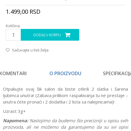
1.499,00
RSD
Količina:
DODAJ U KORPU
Sačuvajte u listi želja
KOMENTARI
O PROIZVODU
SPECIFIKACIJ
Otpakujte ovaj šik salon da biste otkrili 2 slatka i šarena
ljubimca unutra! (Zabava prilikom raspakivanja tu ne prestaje –
unutra ćete pronaći i 2 dodatka i 2 lista sa nalepnicama)!
Uzrast 3g+
Napomena:
Nastojimo da budemo što precizniji u opisu svih
proizvoda, ali ne možemo da garantujemo da su svi opisi