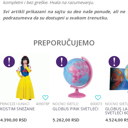
kompletni i bez greške. Hvala na razumevanju.
Svi artikli prikazani na sajtu su deo naše ponude, ali ne
podrazumeva da su dostupni u svakom trenutku.
Karakteristika
Vrednost
Ostavi komentar
Kategorija
Interesovanja
PREPORUČUJEMO
Ime/Nadimak
Pol
Devojčice
Brend
Pertini
Email
Poruka
PRINCEZE I JUNACI
409078P
NOĆNO SVETLO
600073
NOĆNO SVET
KOSTIM SNEŽANE
GLOBUS PINK SVETLEĆI
GLOBUS LA
SVETLEĆI 6
4.390,00
RSD
5.262,00
RSD
4.524,00
R