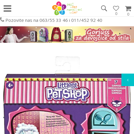
0
0
Pozovite nas na 063/55 33 46 i 011/452 92 40