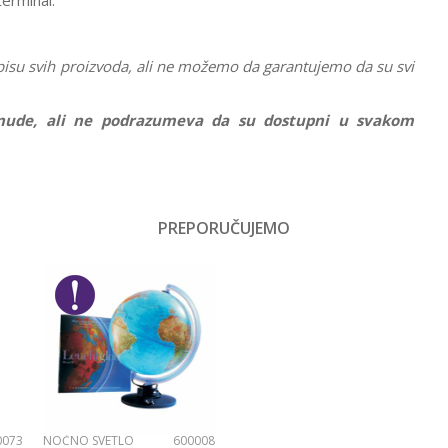
terminal.
pisu svih proizvoda, ali ne možemo da garantujemo da su svi
ponude, ali ne podrazumeva da su dostupni u svakom
Vrednost
Interesovanja
PREPORUČUJEMO
Email
Dečaci
No name
0073
NOĆNO SVETLO
600008