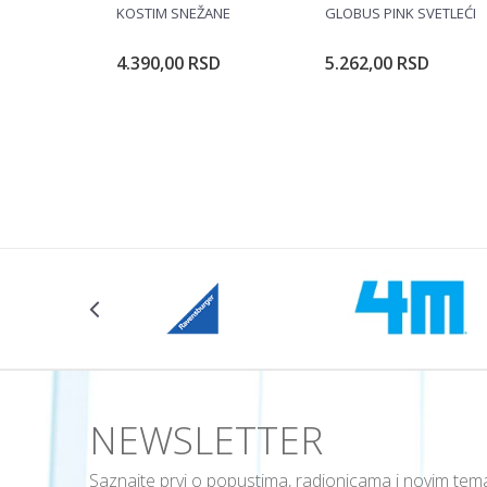
POŠALJI
KOSTIM SNEŽANE
GLOBUS PINK SVETLEĆI
4.390,00
RSD
5.262,00
RSD
Dodajte u korpu
Dodajte u ko
Veličina
104CM
NEWSLETTER
Saznajte prvi o popustima, radionicama i novim te