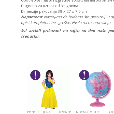
Upotrebite maštu i izgradite sopstveni aerodromski 
Pogodno za uzrast od 3+ godina.
Dimenzije pakovanja 38 x 27 x 7,5 cm
Napomena:
Nastojimo da budemo što precizniji u o
opisi kompletni i bez greške. Hvala na razumevanju.
Svi artikli prikazani na sajtu su deo naše 
trenutku.
Karakteristika
Ostavi komentar
Kategorija
Ime/Nadimak
Pol
Brend
Poruka
PRINCEZE I JUNACI
409078P
NOĆNO SVETLO
60