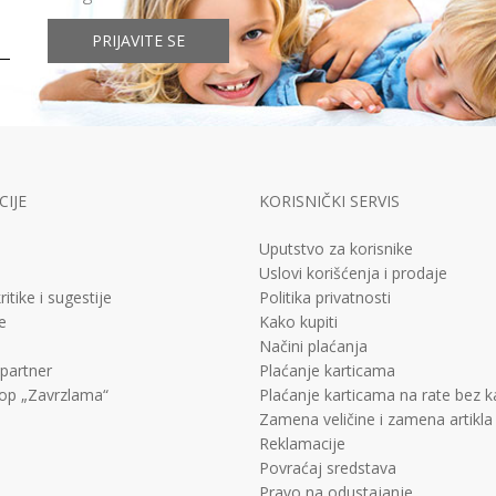
PRIJAVITE SE
IJE
KORISNIČKI SERVIS
Uputstvo za korisnike
Uslovi korišćenja i prodaje
ritike i sugestije
Politika privatnosti
e
Kako kupiti
Načini plaćanja
 partner
Plaćanje karticama
op „Zavrzlama“
Plaćanje karticama na rate bez 
Zamena veličine i zamena artikla
Reklamacije
Povraćaj sredstava
Pravo na odustajanje