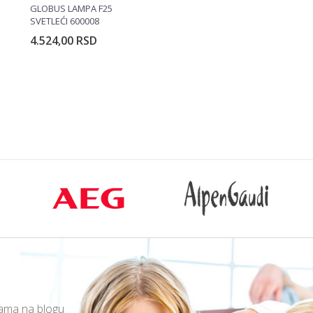
GLOBUS LAMPA F25
SVETLEĆI 600008
4.524,00
RSD
rpu
Dodajte u korpu
mama na blogu