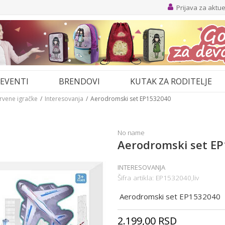
Prijava za aktu
EVENTI
BRENDOVI
KUTAK ZA RODITELJE
drvene igračke
Interesovanja
Aerodromski set EP1532040
No name
Aerodromski set E
INTERESOVANJA
Šifra artikla:
EP1532040,liv
Aerodromski set EP1532040
2.199,00
RSD