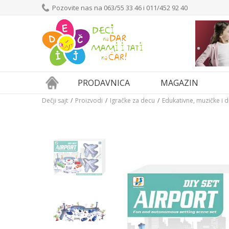
Pozovite nas na 063/55 33 46 i 011/452 92 40
PRODAVNICA
MAGAZIN
Dečji sajt
Proizvodi
Igračke za decu
Edukativne, muzičke i 