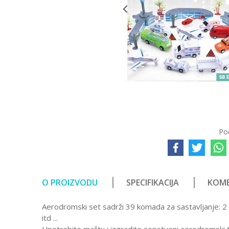
Po
O PROIZVODU
SPECIFIKACIJA
KOME
Aerodromski set sadrži 39 komada za sastavljanje: 2 
itd ...