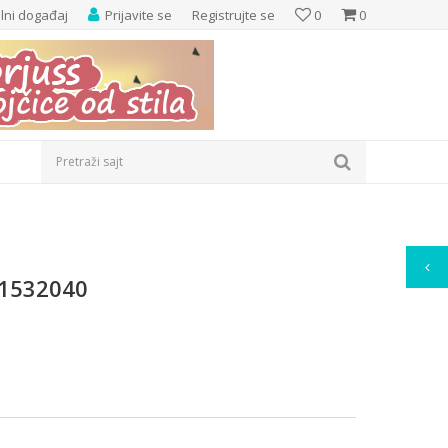
elni događaj
Prijavite se
Registrujte se
0
0
Pretraži sajt
P1532040