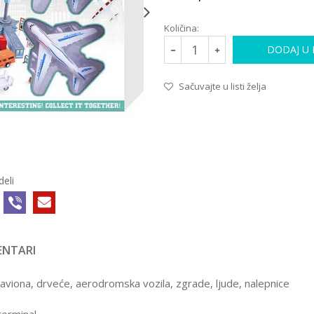
Količina:
DODAJ U
Sačuvajte u listi želja
deli
NTARI
aviona, drveće, aerodromska vozila, zgrade, ljude, nalepnice