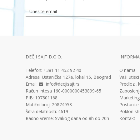
DEČJI SAJT D.O.O.
INFORMAC
Telefon:
+381 11
452 92 40
O nama
Adresa:
Ustanička 127a, lokal 15, Beograd
Vaši utisci
Email:
info@decjisajt.rs
Predlozi, k
Račun
Intesa 160-0000000453899-65
Zaposlenj
PIB:
107801168
Marketing
Matični broj:
20874953
Postanite
Šifra delatnosti:
4619
Poklon sh
Radno vreme:
Svakog dana od 8h do 20h
Kontakt