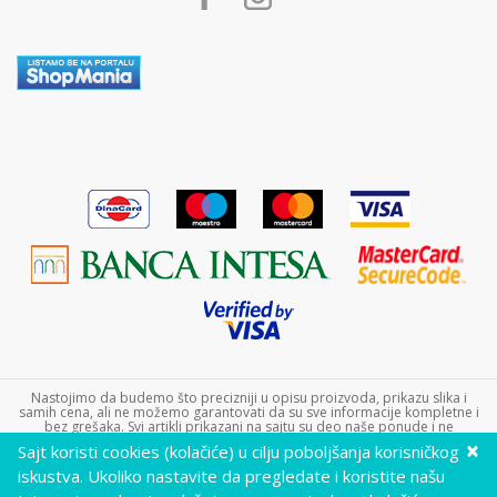
Kontakt
Plaćanje karticama
Plaćanje karticama na rate bez kamate
Zamena veličine i zamena artikla za drugi
Reklamacije
Povraćaj sredstava
Pravo na odustajanje
Uslovi isporuke
Najčešća pitanja
Nastojimo da budemo što precizniji u opisu proizvoda, prikazu slika i
samih cena, ali ne možemo garantovati da su sve informacije kompletne i
bez grešaka. Svi artikli prikazani na sajtu su deo naše ponude i ne
podrazumeva da su dostupni u svakom trenutku. Raspoloživost robe
×
Sajt koristi cookies (kolačiće) u cilju poboljšanja korisničkog
možete proveriti pozivom Call Centra na +381 11 452 9240. Dečji sajt doo
nije u sistemu PDV-a.
iskustva. Ukoliko nastavite da pregledate i koristite našu