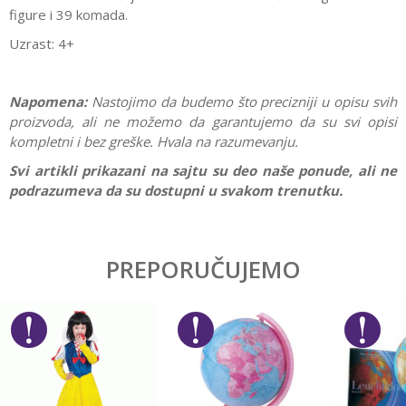
figure i 39 komada.
Uzrast: 4+
Napomena:
Nastojimo da budemo što precizniji u opisu svih
proizvoda, ali ne možemo da garantujemo da su svi opisi
kompletni i bez greške. Hvala na razumevanju.
Svi artikli prikazani na sajtu su deo naše ponude, ali ne
podrazumeva da su dostupni u svakom trenutku.
Karakteristika
Vrednost
Ostavi komentar
Kategorija
Interesovanja
PREPORUČUJEMO
Ime/Nadimak
Pol
Devojčice, Dečaci
Brend
Playmobil
Email
Poruka