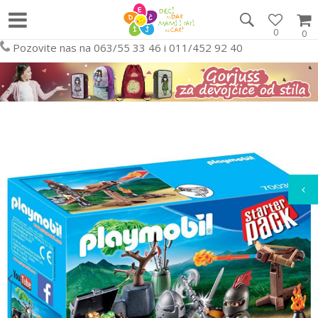
0
0
Pozovite nas na 063/55 33 46 i 011/452 92 40