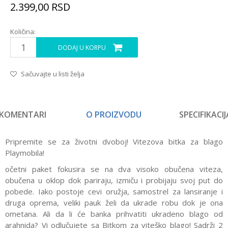
2.399,00
RSD
Količina:
DODAJ U KORPU
Sačuvajte u listi želja
KOMENTARI
O PROIZVODU
SPECIFIKACIJ
Pripremite se za životni dvoboj! Vitezova bitka za blago
Playmobila!
očetni paket fokusira se na dva visoko obučena viteza,
obučena u oklop dok pariraju, izmiču i probijaju svoj put do
pobede. Iako postoje cevi oružja, samostrel za lansiranje i
druga oprema, veliki pauk želi da ukrade robu dok je ona
ometana. Ali da li će banka prihvatiti ukradeno blago od
arahnida? Vi odlučujete sa Bitkom za viteško blago! Sadrži 2