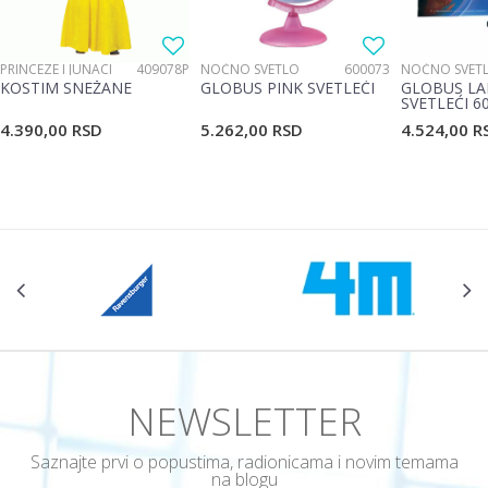
PRINCEZE I JUNACI
409078P
NOĆNO SVETLO
600073
NOĆNO SVET
KOSTIM SNEŽANE
GLOBUS PINK SVETLEĆI
GLOBUS LA
SVETLEĆI 6
4.390,00
RSD
5.262,00
RSD
4.524,00
R
POŠALJI
NEWSLETTER
Saznajte prvi o popustima, radionicama i novim temama
na blogu