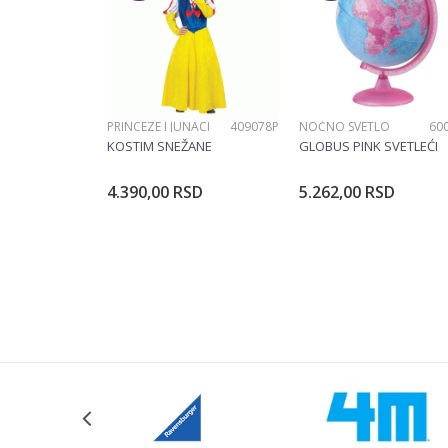
PRINCEZE I JUNACI
409078P
NOĆNO SVETLO
60
POŠALJI
KOSTIM SNEŽANE
GLOBUS PINK SVETLEĆI
4.390,00
RSD
5.262,00
RSD
Dodajte u korpu
Dodajte u ko
Veličina
104CM