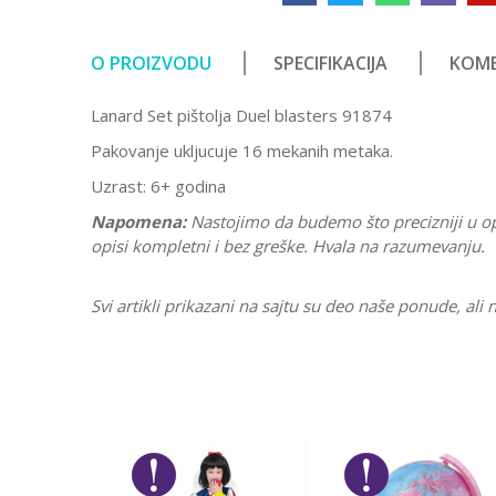
O PROIZVODU
SPECIFIKACIJA
KOME
Lanard Set pištolja Duel blasters 91874
Pakovanje ukljucuje 16 mekanih metaka.
Uzrast: 6+ godina
Napomena:
Nastojimo da budemo što precizniji u o
opisi kompletni i bez greške. Hvala na razumevanju.
Svi artikli prikazani na sajtu su deo naše ponude, a
Karakteristika
Ostavi komentar
Kategorija
Ime/Nadimak
Pol
Brend
Poruka