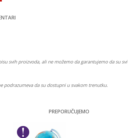
NTARI
pisu svih proizvoda, ali ne možemo da garantujemo da su svi
li ne podrazumeva da su dostupni u svakom trenutku.
Vrednost
Interesovanja
PREPORUČUJEMO
Email
Dečaci
No name