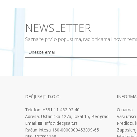
NEWSLETTER
Saznajte prvi o popustima, radionicama i novim te
DEČJI SAJT D.O.O.
INFORMAC
Telefon:
+381 11
452 92 40
O nama
Adresa:
Ustanička 127a, lokal 15, Beograd
Vaši utisci
Email:
info@decjisajt.rs
Predlozi, k
Račun
Intesa 160-0000000453899-65
Zaposlenj
PIB:
107801168
Marketing