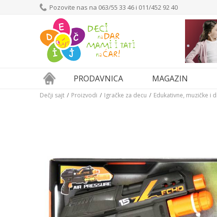
Pozovite nas na 063/55 33 46 i 011/452 92 40
PRODAVNICA
MAGAZIN
Dečji sajt
Proizvodi
Igračke za decu
Edukativne, muzičke i 