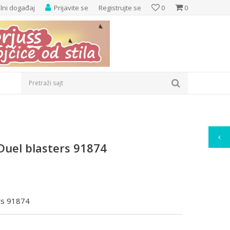
elni događaj
Prijavite se
Registrujte se
0
0
Pretraži sajt
 Duel blasters 91874
ers 91874