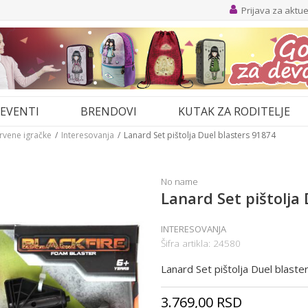
Prijava za aktu
EVENTI
BRENDOVI
KUTAK ZA RODITELJE
drvene igračke
Interesovanja
Lanard Set pištolja Duel blasters 91874
No name
Lanard Set pištolja
INTERESOVANJA
Šifra artikla:
24580
Lanard Set pištolja Duel blast
3.769,00
RSD