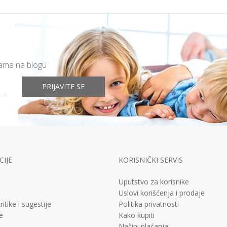
mama na blogu
PRIJAVITE SE
IJE
KORISNIČKI SERVIS
Uputstvo za korisnike
Uslovi korišćenja i prodaje
ritike i sugestije
Politika privatnosti
e
Kako kupiti
Načini plaćanja