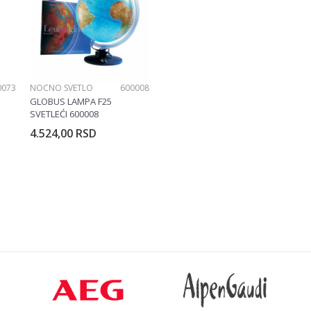
0073
NOĆNO SVETLO
600008
GLOBUS LAMPA F25
SVETLEĆI 600008
4.524,00
RSD
rpu
Dodajte u korpu