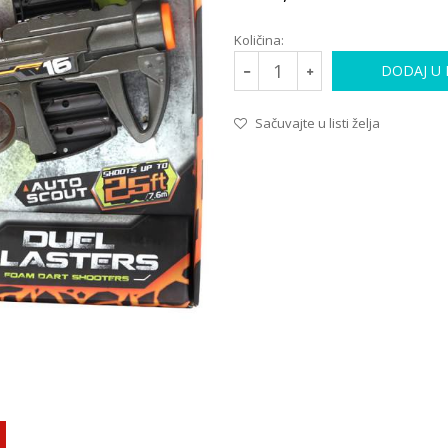
Količina:
DODAJ U
Sačuvajte u listi želja