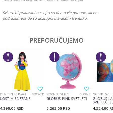
Svi artikli prikazani na sajtu su deo naše ponude, ali ne
podrazumeva da su dostupni u svakom trenutku.
Karakteristika
Vrednost
Ostavi komentar
Kategorija
Interesovanja
PREPORUČUJEMO
Ime/Nadimak
Pol
Dečaci
Brend
No name
Email
Poruka
PRINCEZE I JUNACI
409078P
NOĆNO SVETLO
600073
NOĆNO SVET
KOSTIM SNEŽANE
GLOBUS PINK SVETLEĆI
GLOBUS LA
SVETLEĆI 6
4.390,00
RSD
5.262,00
RSD
4.524,00
R