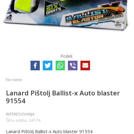
Podeli
No name
Lanard Pištolj Ballist-x Auto blaster
91554
INTERESOVANJA
Šifra artikla:
24574
Lanard Pištolj Ballist-x Auto blaster 91554