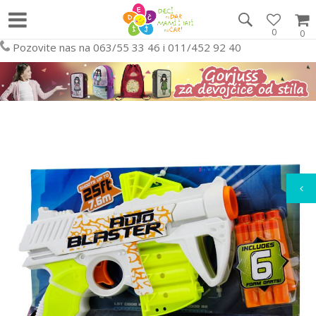
0
0
Pozovite nas na 063/55 33 46 i 011/452 92 40