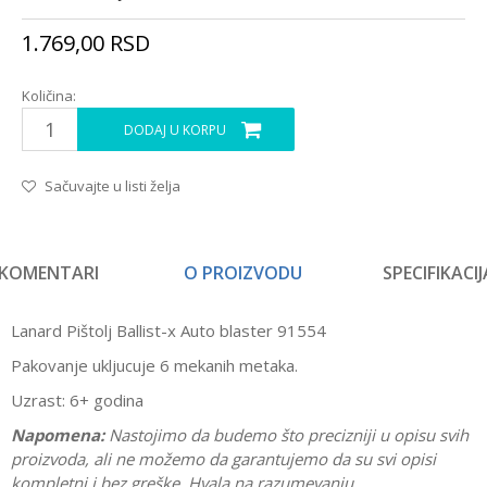
1.769,00
RSD
Količina:
DODAJ U KORPU
Sačuvajte u listi želja
KOMENTARI
O PROIZVODU
SPECIFIKACIJ
Lanard Pištolj Ballist-x Auto blaster 91554
Pakovanje ukljucuje 6 mekanih metaka.
Uzrast: 6+ godina
Napomena:
Nastojimo da budemo što precizniji u opisu svih
proizvoda, ali ne možemo da garantujemo da su svi opisi
kompletni i bez greške. Hvala na razumevanju.