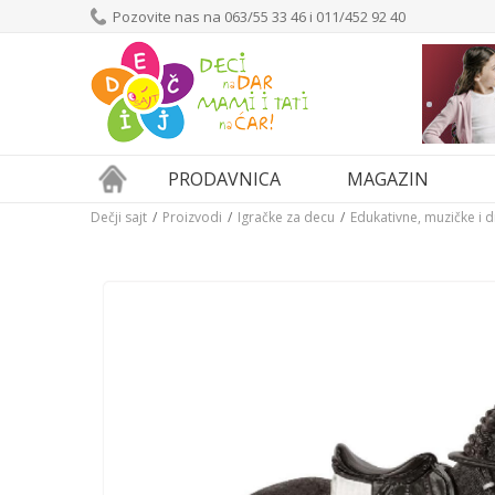
Pozovite nas na 063/55 33 46 i 011/452 92 40
PRODAVNICA
MAGAZIN
Dečji sajt
Proizvodi
Igračke za decu
Edukativne, muzičke i 