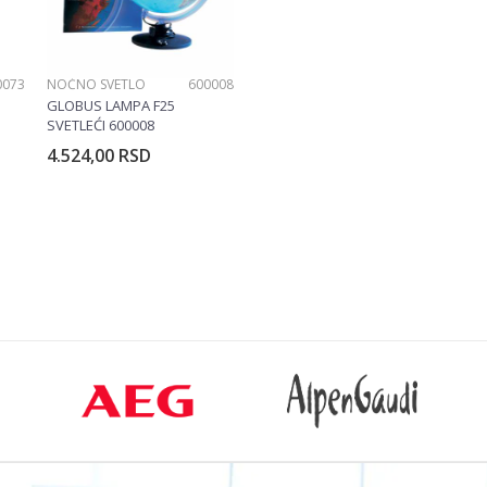
0073
NOĆNO SVETLO
600008
GLOBUS LAMPA F25
SVETLEĆI 600008
4.524,00
RSD
rpu
Dodajte u korpu