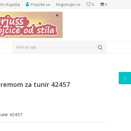
elni događaj
Prijavite se
Registrujte se
0
0
Pretraži sajt
opremom za tunir 42457
tunir 42457