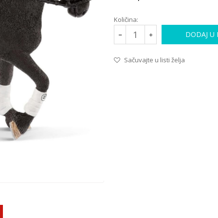
Količina:
DODAJ U
Sačuvajte u listi želja