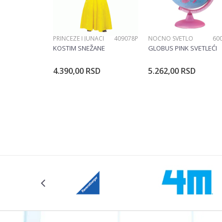
PRINCEZE I JUNACI
409078P
NOĆNO SVETLO
60
POŠALJI
KOSTIM SNEŽANE
GLOBUS PINK SVETLEĆI
4.390,00
RSD
5.262,00
RSD
Dodajte u korpu
Dodajte u ko
Veličina
104CM