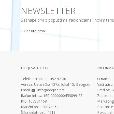
NEWSLETTER
Saznajte prvi o popustima, radionicama i novim te
DEČJI SAJT D.O.O.
INFORMAC
Telefon:
+381 11
452 92 40
O nama
Adresa:
Ustanička 127a, lokal 15, Beograd
Vaši utisci
Email:
info@decjisajt.rs
Predlozi, k
Račun
Intesa 160-0000000453899-65
Zaposlenj
PIB:
107801168
Marketing
Matični broj:
20874953
Postanite
Šifra delatnosti:
4619
Poklon sh