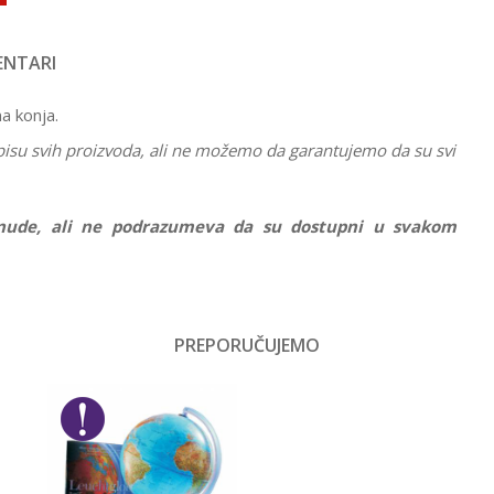
NTARI
a konja.
pisu svih proizvoda, ali ne možemo da garantujemo da su svi
ponude, ali ne podrazumeva da su dostupni u svakom
Vrednost
Interesovanja
PREPORUČUJEMO
Email
Devojčice, Dečaci
Schleich