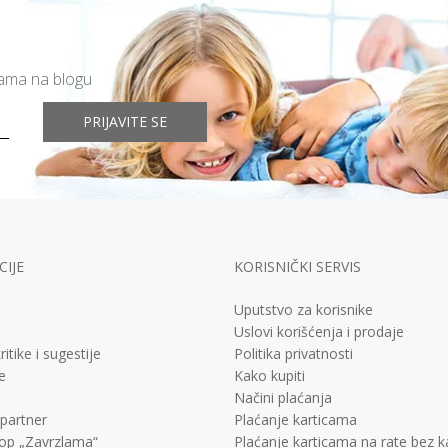
mama na blogu
PRIJAVITE SE
IJE
KORISNIČKI SERVIS
Uputstvo za korisnike
Uslovi korišćenja i prodaje
ritike i sugestije
Politika privatnosti
e
Kako kupiti
Načini plaćanja
 partner
Plaćanje karticama
op „Zavrzlama“
Plaćanje karticama na rate bez 