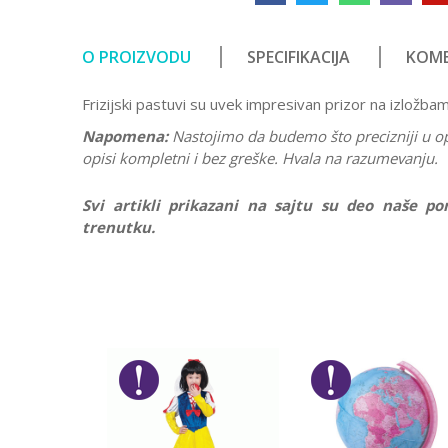
O PROIZVODU
SPECIFIKACIJA
KOME
Frizijski pastuvi su uvek impresivan prizor na izložbam
Napomena:
Nastojimo da budemo što precizniji u o
opisi kompletni i bez greške. Hvala na razumevanju.
Svi artikli prikazani na sajtu su deo naše 
trenutku.
Karakteristika
Ostavi komentar
Kategorija
Ime/Nadimak
Pol
Brend
Poruka