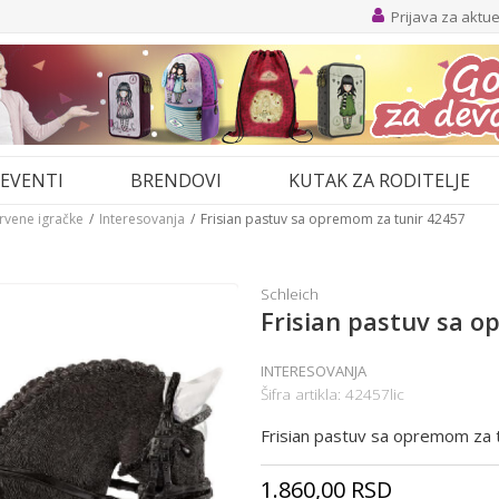
Prijava za aktu
EVENTI
BRENDOVI
KUTAK ZA RODITELJE
drvene igračke
Interesovanja
Frisian pastuv sa opremom za tunir 42457
Schleich
Frisian pastuv sa 
INTERESOVANJA
Šifra artikla:
42457lic
Frisian pastuv sa opremom za 
1.860,00
RSD