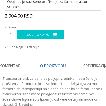
Ovaj set je savršeno proširenje za farmu i traktor
Schleich.
2.904,00
RSD
Količina:
DODAJ U KORPU
Sačuvajte u listi želja
KOMENTARI
O PROIZVODU
SPECIFIKACIJ
Transportni trak za seno sa poljoprivrednikom savršeno je
proširen za farmu i traktor Schleich. To je dečija igra za male
farmere da transportuju bale sena do senika na farmi, jer se i
transporter sena može prilagoditi različitim visinama. Sve
Schleichove figure su s ljubavlju oslikane detaljnim modelom.
Uzrast: 3-8 godina