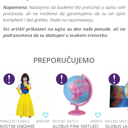
Napomena:
Nastojimo da budemo što precizniji u opisu svih
proizvoda, ali ne možemo da garantujemo da su svi opisi
kompletni i bez greške. Hvala na razumevanju.
Svi artikli prikazani na sajtu su deo naše ponude, ali ne
podrazumeva da su dostupni u svakom trenutku.
Karakteristika
Vrednost
Ostavi komentar
Kategorija
Interesovanja
PREPORUČUJEMO
Ime/Nadimak
Pol
Devojčice, Dečaci
Brend
Schleich
Email
Poruka
PRINCEZE I JUNACI
409078P
NOĆNO SVETLO
600073
NOĆNO SVET
KOSTIM SNEŽANE
GLOBUS PINK SVETLEĆI
GLOBUS LA