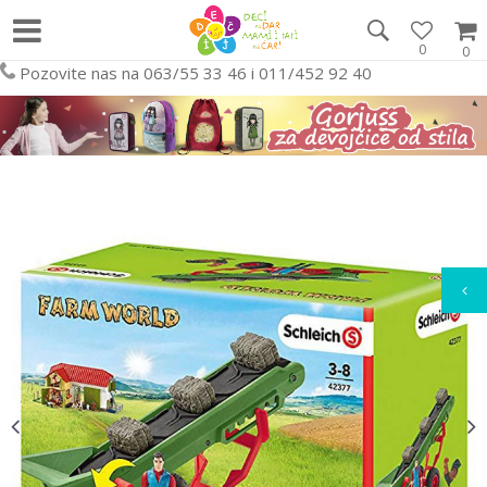
0
0
Pozovite nas na 063/55 33 46 i 011/452 92 40