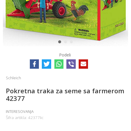
1
2
3
Podeli
Schleich
Pokretna traka za seme sa farmerom
42377
INTERESOVANJA
Šifra artikla:
42377lic