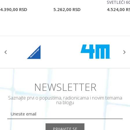
SVETLEĆI 6
4.390,00
RSD
5.262,00
RSD
4.524,00
R
POŠALJI
NEWSLETTER
Saznajte prvi o popustima, radionicama i novim temama
na blogu
PRIJAVITE SE