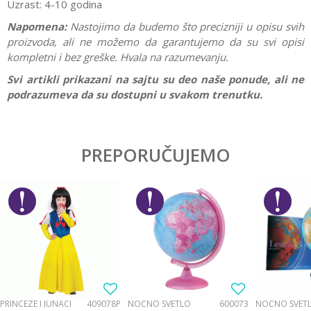
Uzrast: 4-10 godina
Napomena:
Nastojimo da budemo što precizniji u opisu svih
proizvoda, ali ne možemo da garantujemo da su svi opisi
kompletni i bez greške. Hvala na razumevanju.
Svi artikli prikazani na sajtu su deo naše ponude, ali ne
podrazumeva da su dostupni u svakom trenutku.
Karakteristika
Vrednost
Ostavi komentar
Kategorija
Interesovanja
PREPORUČUJEMO
Ime/Nadimak
Pol
Dečaci
Brend
Schleich
Email
Poruka
PRINCEZE I JUNACI
409078P
NOĆNO SVETLO
600073
NOĆNO SVET