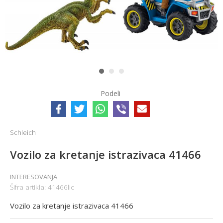
1
2
3
Podeli
Schleich
Vozilo za kretanje istrazivaca 41466
INTERESOVANJA
Šifra artikla:
41466lic
Vozilo za kretanje istrazivaca 41466