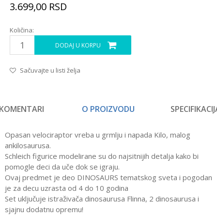
3.699,00
RSD
Količina:
DODAJ U KORPU
Sačuvajte u listi želja
KOMENTARI
O PROIZVODU
SPECIFIKACIJ
Opasan velociraptor vreba u grmlju i napada Kilo, malog
ankilosaurusa.
Schleich figurice modelirane su do najsitnijih detalja kako bi
pomogle deci da uče dok se igraju.
Ovaj predmet je deo DINOSAURS tematskog sveta i pogodan
je za decu uzrasta od 4 do 10 godina
Set uključuje istraživača dinosaurusa Flinna, 2 dinosaurusa i
sjajnu dodatnu opremu!