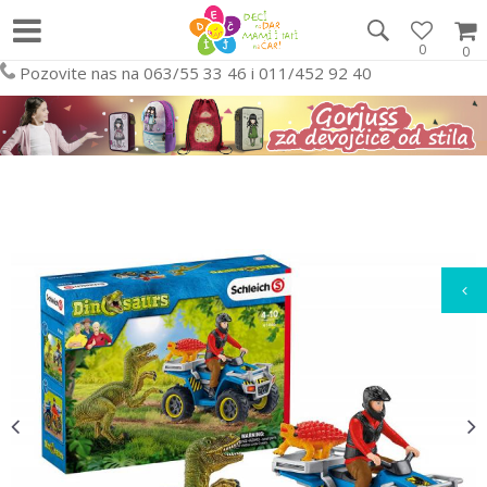
0
0
Pozovite nas na 063/55 33 46 i 011/452 92 40