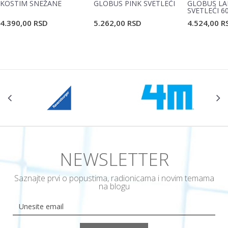
KOSTIM SNEŽANE
GLOBUS PINK SVETLEĆI
GLOBUS LA
SVETLEĆI 6
4.390,00
RSD
5.262,00
RSD
4.524,00
R
POŠALJI
NEWSLETTER
Saznajte prvi o popustima, radionicama i novim temama
na blogu