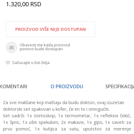
1.320,00
RSD
PROIZVOD VIŠE NIJE DOSTUPAN
Obavesti me kada proizvod
ponovo bude dostupan
Sačuvajte u listi želja
KOMENTARI
O PROIZVODU
SPECIFIKACIJ
Za sve mališane koji maštaju da budu doktori, ovaj izuzetan
doktorski set spakovan u kofer, će im to i omogućiti.
Set sadrži: 1x stetoskop, 1x termometar, 1x refleksni čekić,
1x špric, 1x ušni spekulum, 2x makaze, 1x gips, 1x saveti za
prvu pomoć, 1x kutijica za vatu, uputstvo za merenje