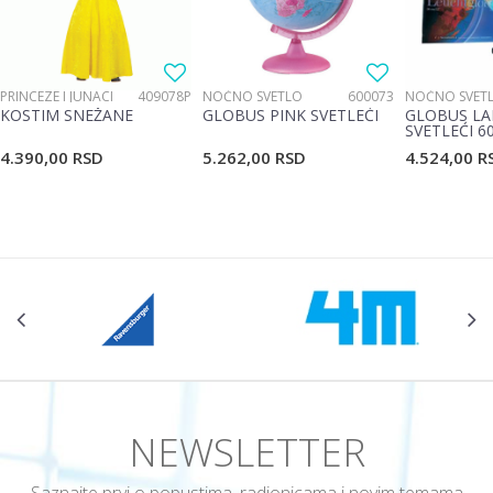
Poruka
PRINCEZE I JUNACI
409078P
NOĆNO SVETLO
600073
NOĆNO SVET
KOSTIM SNEŽANE
GLOBUS PINK SVETLEĆI
GLOBUS LA
SVETLEĆI 6
4.390,00
RSD
5.262,00
RSD
4.524,00
R
POŠALJI
NEWSLETTER