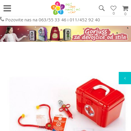
0
0
Pozovite nas na 063/55 33 46 i 011/452 92 40