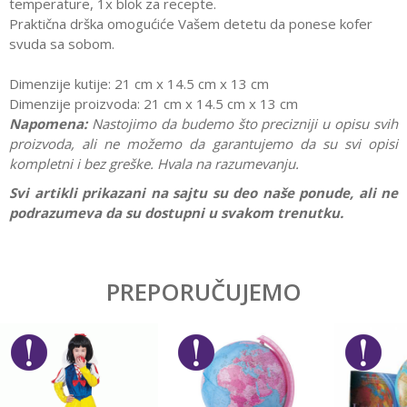
temperature, 1x blok za recepte.
Praktična drška omogućiće Vašem detetu da ponese kofer
svuda sa sobom.
Dimenzije kutije: 21 cm x 14.5 cm x 13 cm
Dimenzije proizvoda: 21 cm x 14.5 cm x 13 cm
Napomena:
Nastojimo da budemo što precizniji u opisu svih
proizvoda, ali ne možemo da garantujemo da su svi opisi
kompletni i bez greške. Hvala na razumevanju.
Svi artikli prikazani na sajtu su deo naše ponude, ali ne
podrazumeva da su dostupni u svakom trenutku.
Karakteristika
Vrednost
Ostavi komentar
Kategorija
Interesovanja
PREPORUČUJEMO
Ime/Nadimak
Pol
Devojčice, Dečaci
Brend
Klein
Email