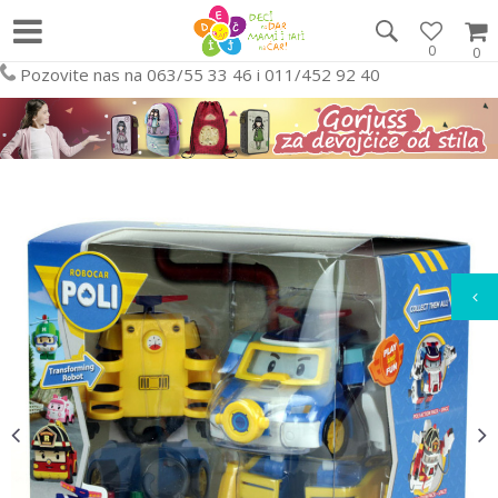
0
0
Pozovite nas na 063/55 33 46 i 011/452 92 40