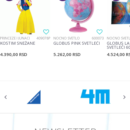
Poruka
PRINCEZE I JUNACI
409078P
NOĆNO SVETLO
600073
NOĆNO SVET
KOSTIM SNEŽANE
GLOBUS PINK SVETLEĆI
GLOBUS LA
SVETLEĆI 6
4.390,00
RSD
5.262,00
RSD
4.524,00
R
POŠALJI