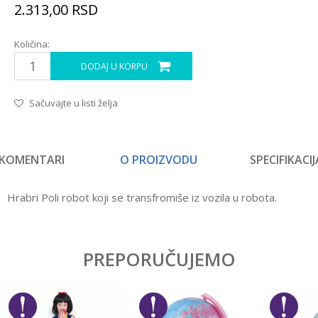
2.313,00
RSD
Količina:
DODAJ U KORPU
Sačuvajte u listi želja
KOMENTARI
O PROIZVODU
SPECIFIKACIJ
Hrabri Poli robot koji se transfromiše iz vozila u robota.
Karakteristika
Vrednost
Ostavi komentar
Kategorija
Interesovanja
PREPORUČUJEMO
Ime/Nadimak
Pol
Devojčice, Dečaci
Brend
No name
Email