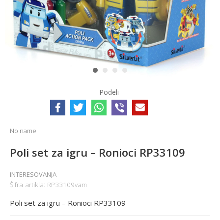
1
2
3
4
Podeli
No name
Poli set za igru – Ronioci RP33109
INTERESOVANJA
Šifra artikla:
RP33109vam
Poli set za igru – Ronioci RP33109