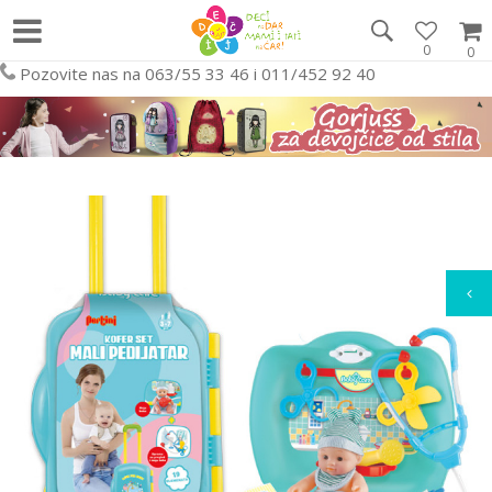
0
0
Pozovite nas na 063/55 33 46 i 011/452 92 40