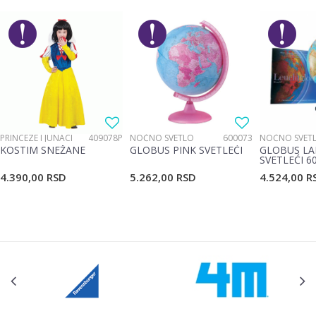
Brend
Pertini
Email
Materijal
Plastika
Poruka
PRINCEZE I JUNACI
409078P
NOĆNO SVETLO
600073
NOĆNO SVET
KOSTIM SNEŽANE
GLOBUS PINK SVETLEĆI
GLOBUS LA
SVETLEĆI 6
4.390,00
RSD
5.262,00
RSD
4.524,00
R
POŠALJI