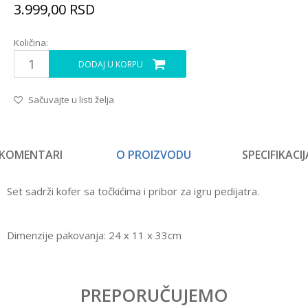
3.999,00
RSD
Količina:
DODAJ U KORPU
Sačuvajte u listi želja
KOMENTARI
O PROIZVODU
SPECIFIKACIJ
Set sadrži kofer sa točkićima i pribor za igru pedijatra.
Dimenzije pakovanja: 24 x 11 x 33cm
Karakteristika
Vrednost
Ostavi komentar
Kategorija
Interesovanja
PREPORUČUJEMO
Ime/Nadimak
Pol
Devojčice, Dečaci