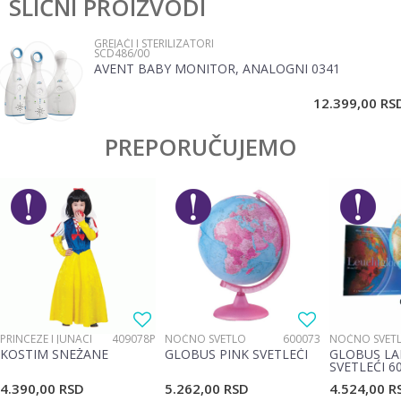
SLIČNI PROIZVODI
Ime/Nadimak
Pol
Bebe
GREJAČI I STERILIZATORI
SCD486/00
Brend
Avent
AVENT BABY MONITOR, ANALOGNI 0341
Email
12.399,00
RS
Poruka
PREPORUČUJEMO
POŠALJI
PRINCEZE I JUNACI
409078P
NOĆNO SVETLO
600073
NOĆNO SVET
KOSTIM SNEŽANE
GLOBUS PINK SVETLEĆI
GLOBUS LA
SVETLEĆI 6
4.390,00
RSD
5.262,00
RSD
4.524,00
R