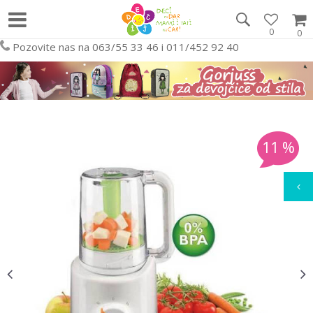
0
0
Pozovite nas na 063/55 33 46 i 011/452 92 40
11
%