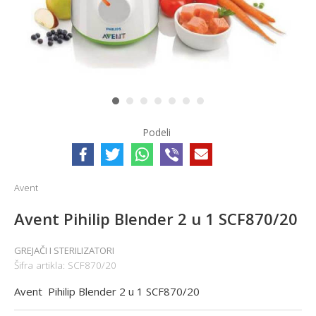
1
2
3
4
5
6
7
Podeli
Avent
Avent Pihilip Blender 2 u 1 SCF870/20
GREJAČI I STERILIZATORI
Šifra artikla:
SCF870/20
Avent Pihilip Blender 2 u 1 SCF870/20