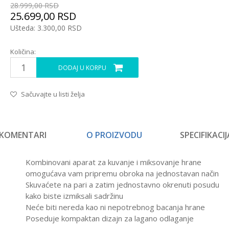
28.999,00
RSD
25.699,00
RSD
Ušteda:
3.300,00
RSD
Količina:
DODAJ U KORPU
Sačuvajte u listi želja
KOMENTARI
O PROIZVODU
SPECIFIKACIJ
Kombinovani aparat za kuvanje i miksovanje hrane
omogućava vam pripremu obroka na jednostavan način
Skuvaćete na pari a zatim jednostavno okrenuti posudu
kako biste izmiksali sadržinu
Neće biti nereda kao ni nepotrebnog bacanja hrane
Poseduje kompaktan dizajn za lagano odlaganje