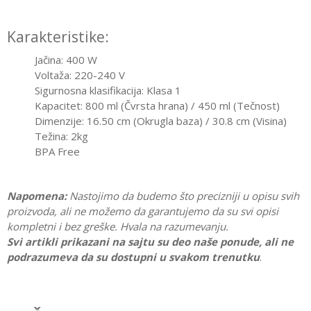
Karakteristike:
Jačina: 400 W
Voltaža: 220-240 V
Sigurnosna klasifikacija: Klasa 1
Kapacitet: 800 ml (Čvrsta hrana) / 450 ml (Tečnost)
Dimenzije: 16.50 cm (Okrugla baza) / 30.8 cm (Visina)
Težina: 2kg
BPA Free
Napomena:
Nastojimo da budemo što precizniji u opisu svih
proizvoda, ali ne možemo da garantujemo da su svi opisi
kompletni i bez greške. Hvala na razumevanju.
Svi artikli prikazani na sajtu su deo naše ponude, ali ne
podrazumeva da su dostupni u svakom trenutku
.
Karakteristika
Vrednost
Ostavi komentar
Kategorija
Grejači i sterilizatori