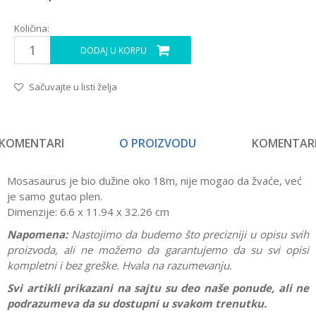
Količina:
DODAJ U KORPU
Sačuvajte u listi želja
KOMENTARI
O PROIZVODU
KOMENTAR
Mosasaurus je bio dužine oko 18m, nije mogao da žvaće, već
je samo gutao plen.
Dimenzije: 6.6 x 11.94 x 32.26 cm
Napomena:
Nastojimo da budemo što precizniji u opisu svih
proizvoda, ali ne možemo da garantujemo da su svi opisi
kompletni i bez greške. Hvala na razumevanju.
Svi artikli prikazani na sajtu su deo naše ponude, ali ne
podrazumeva da su dostupni u svakom trenutku.