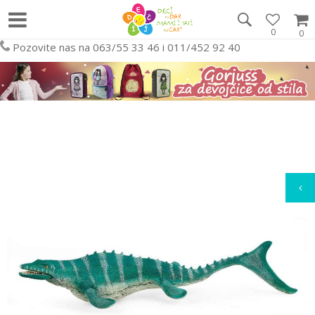
0
0
Pozovite nas na 063/55 33 46 i 011/452 92 40