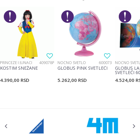
PRINCEZE I JUNACI
409078P
NOĆNO SVETLO
600073
NOĆNO SVET
KOSTIM SNEŽANE
GLOBUS PINK SVETLEĆI
GLOBUS LA
SVETLEĆI 6
4.390,00
RSD
5.262,00
RSD
4.524,00
R