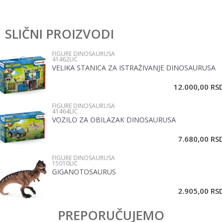
Ostavi komentar
SLIČNI PROIZVODI
Ime/Nadimak
FIGURE DINOSAURUSA
41462LIC
VELIKA STANICA ZA ISTRAŽIVANJE DINOSAURUSA
Email
12.000,00
RS
FIGURE DINOSAURUSA
Poruka
41464LIC
VOZILO ZA OBILAZAK DINOSAURUSA
7.680,00
RS
FIGURE DINOSAURUSA
15010LIC
GIGANOTOSAURUS
POŠALJI
2.905,00
RS
PREPORUČUJEMO