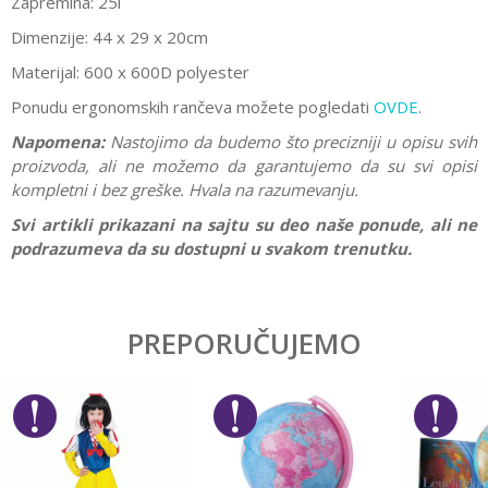
Zapremina: 25l
Dimenzije: 44 x 29 x 20cm
Materijal: 600 x 600D polyester
Ponudu ergonomskih rančeva možete pogledati
OVDE
.
Napomena:
Nastojimo da budemo što precizniji u opisu svih
proizvoda, ali ne možemo da garantujemo da su svi opisi
kompletni i bez greške. Hvala na razumevanju.
Svi artikli prikazani na sajtu su deo naše ponude, ali ne
podrazumeva da su dostupni u svakom trenutku.
Karakteristika
Vrednost
Ostavi komentar
Kategorija
Ergonomski rančevi
PREPORUČUJEMO
Ime/Nadimak
Pol
Dečaci
Brend
Target
Email