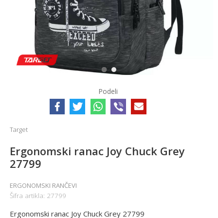
1
2
Podeli
Target
Ergonomski ranac Joy Chuck Grey
27799
ERGONOMSKI RANČEVI
Šifra artikla:
27799
Ergonomski ranac Joy Chuck Grey 27799