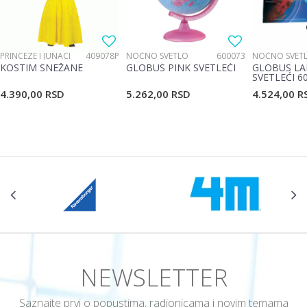
Poruka
PRINCEZE I JUNACI
409078P
NOĆNO SVETLO
600073
NOĆNO SVET
KOSTIM SNEŽANE
GLOBUS PINK SVETLEĆI
GLOBUS LA
SVETLEĆI 6
4.390,00
RSD
5.262,00
RSD
4.524,00
R
POŠALJI
NEWSLETTER
Saznajte prvi o popustima, radionicama i novim temama