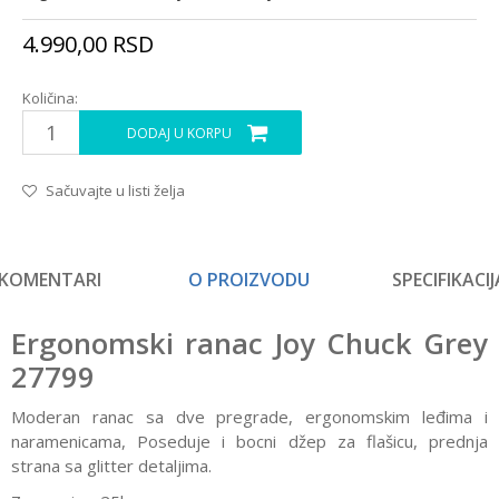
4.990,00
RSD
Količina:
DODAJ U KORPU
Sačuvajte u listi želja
KOMENTARI
O PROIZVODU
SPECIFIKACIJ
Ergonomski ranac Joy Chuck Grey
27799
Moderan ranac sa dve pregrade, ergonomskim leđima i
naramenicama, Poseduje i bocni džep za flašicu, prednja
strana sa glitter detaljima.