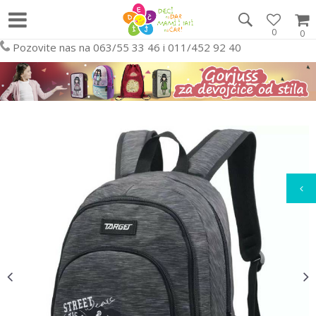
0
0
Pozovite nas na 063/55 33 46 i 011/452 92 40