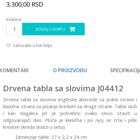
3.300,00
RSD
Količina:
DODAJ U KORPU
Sačuvajte u listi želja
KOMENTARI
O PROIZVODU
SPECIFIKACIJ
Drvena tabla sa slovima J04412
Drvena tabla sa slovima engleske abecede sa jedne strane i
klasična strana za pisanje kredom sa druge strane. Tabla služi
i kao slagalica jer je potrebno svako slovo staviti u
odgovarajući deo. Ploča je klasična i po njoj se crta i piše
kredom (kreda dolazi u setu).
Dimenzije table: 27 x 2,2 x 24 cm