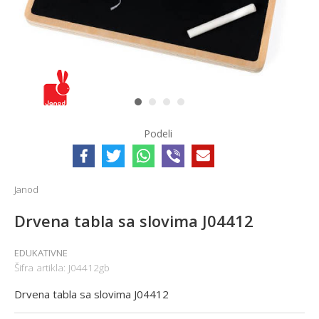
1
2
3
4
Podeli
Janod
Drvena tabla sa slovima J04412
EDUKATIVNE
Šifra artikla:
J04412gb
Drvena tabla sa slovima J04412