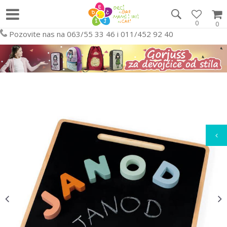
0
0
Pozovite nas na 063/55 33 46 i 011/452 92 40