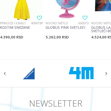
Poruka
PRINCEZE I JUNACI
409078P
NOĆNO SVETLO
600073
NOĆNO SVET
KOSTIM SNEŽANE
GLOBUS PINK SVETLEĆI
GLOBUS LA
SVETLEĆI 6
4.390,00
RSD
5.262,00
RSD
4.524,00
R
POŠALJI
NEWSLETTER