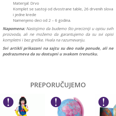
Materijal: Drvo
Komplet se sastoji od dvostrane table, 26 drvenih slova
i jedne krede
Namenjeno deci od 2 – 6 godina.
Napomena:
Nastojimo da budemo što precizniji u opisu svih
proizvoda, ali ne možemo da garantujemo da su svi opisi
kompletni i bez greške. Hvala na razumevanju.
Svi artikli prikazani na sajtu su deo naše ponude, ali ne
podrazumeva da su dostupni u svakom trenutku.
Karakteristika
Vrednost
Ostavi komentar
Kategorija
Edukativne
PREPORUČUJEMO
Ime/Nadimak
Pol
Devojčice, Dečaci
Brend
Janod
Email