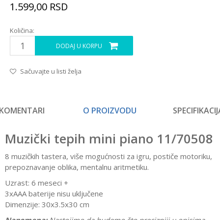
1.599,00
RSD
Količina:
DODAJ U KORPU
Sačuvajte u listi želja
KOMENTARI
O PROIZVODU
SPECIFIKACIJ
Muzički tepih mini piano 11/70508
8 muzičkih tastera, više mogućnosti za igru, postiče motoriku,
prepoznavanje oblika, mentalnu aritmetiku.
Uzrast: 6 meseci +
3xAAA baterije nisu uključene
Dimenzije: 30x3.5x30 cm