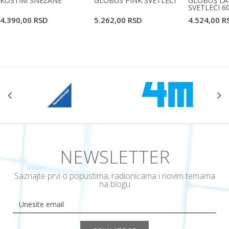
KOSTIM SNEŽANE
GLOBUS PINK SVETLEĆI
GLOBUS LA
SVETLEĆI 6
4.390,00
RSD
5.262,00
RSD
4.524,00
R
POŠALJI
NEWSLETTER
Saznajte prvi o popustima, radionicama i novim temama
na blogu