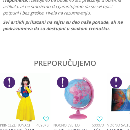
Napomena:
Nastojimo da budemo što precizniji u opisima
artikala, ai ne smožemo da garantujemo da su svi opisi
potpuni i bez greške. Hvala na razumevanju.
Svi artikli prikazani na sajtu su deo naše ponude, ali ne
podrazumeva da su dostupni u svakom trenutku.
Karakteristika
Vrednost
Ostavi komentar
Kategorija
Edukativne
PREPORUČUJEMO
Ime/Nadimak
Pol
Devojčice, Dečaci
Brend
No name
Email
Poruka
PRINCEZE I JUNACI
409078P
NOĆNO SVETLO
600073
NOĆNO SVET