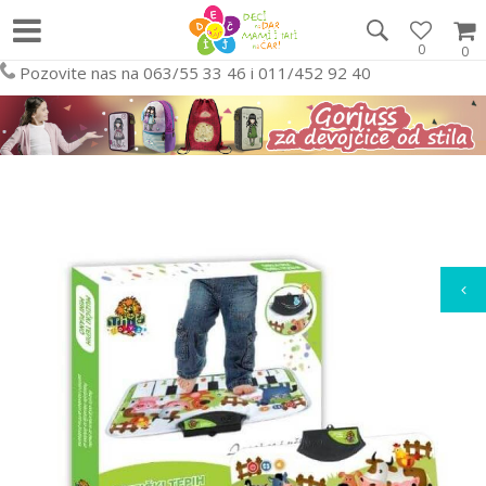
0
0
Pozovite nas na 063/55 33 46 i 011/452 92 40