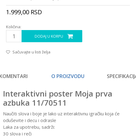
1.999,00
RSD
Količina:
DODAJ U KORPU
Sačuvajte u listi želja
KOMENTARI
O PROIZVODU
SPECIFIKACIJ
Interaktivni poster Moja prva
azbuka 11/70511
Naučiti slova i boje je lako uz interaktivnu igračku koja će
oduševite i decu i odrasle
Laka za upotrebu, sadrži:
30 slova i reči