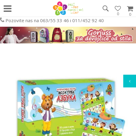
0
0
Pozovite nas na 063/55 33 46 i 011/452 92 40