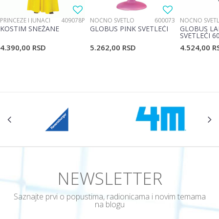
PRINCEZE I JUNACI
409078P
NOĆNO SVETLO
600073
NOĆNO SVET
KOSTIM SNEŽANE
GLOBUS PINK SVETLEĆI
GLOBUS LA
SVETLEĆI 6
4.390,00
RSD
5.262,00
RSD
4.524,00
R
POŠALJI
NEWSLETTER
Saznajte prvi o popustima, radionicama i novim temama
na blogu