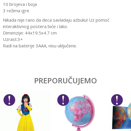
10 brojeva i boja
3 režima igre
Nikada nije rano da deca savladaju azbuku! Uz pomoć
interaktivnog postera biće i lako.
Dimenzije: 44x19.5x4.7 cm
Uzrast:3+
Radi na baterije 3AAA, nisu uključene.
Karakteristika
Vrednost
Ostavi komentar
Kategorija
Edukativne
PREPORUČUJEMO
Ime/Nadimak
Pol
Devojčice, Dečaci
Brend
No name
Email
Poruka