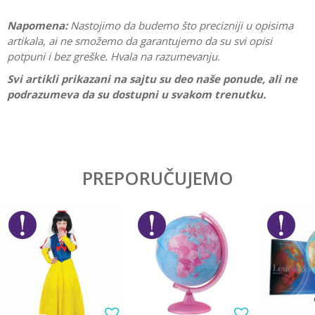
Napomena:
Nastojimo da budemo što precizniji u opisima
artikala, ai ne smožemo da garantujemo da su svi opisi
potpuni i bez greške. Hvala na razumevanju.
Svi artikli prikazani na sajtu su deo naše ponude, ali ne
podrazumeva da su dostupni u svakom trenutku.
Karakteristika
Vrednost
Ostavi komentar
Kategorija
Edukativne
PREPORUČUJEMO
Ime/Nadimak
Pol
Devojčice
Brend
No name
Email
Poruka