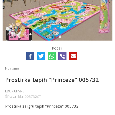
1
2
Podeli
No name
Prostirka tepih "Princeze" 005732
EDUKATIVNE
Šifra artikla:
005732CT
Prostirka za igru tepih "Princeze" 005732