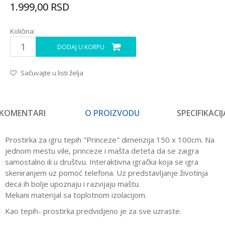
1.999,00
RSD
Količina:
DODAJ U KORPU
Sačuvajte u listi želja
KOMENTARI
O PROIZVODU
SPECIFIKACIJ
Prostirka za igru tepih "Princeze" dimenzija 150 x 100cm. Na
jednom mestu vile, princeze i mašta deteta da se zaigra
samostalno ili u društvu. Interaktivna igračka koja se igra
skeniranjem uz pomoć telefona. Uz predstavljanje životinja
deca ih bolje upoznaju i razvijaju maštu.
Mekani materijal sa toplotnom izolacijom.
Kao tepih- prostirka predvidjeno je za sve uzraste.