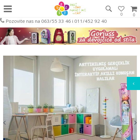
0
0
Pozovite nas na 063/55 33 46 i 011/452 92 40