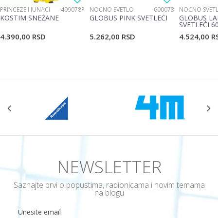
PRINCEZE I JUNACI
409078P
NOĆNO SVETLO
600073
NOĆNO SVET
KOSTIM SNEŽANE
GLOBUS PINK SVETLEĆI
GLOBUS LA
SVETLEĆI 6
4.390,00
RSD
5.262,00
RSD
4.524,00
R
POŠALJI
NEWSLETTER
Saznajte prvi o popustima, radionicama i novim temama
na blogu