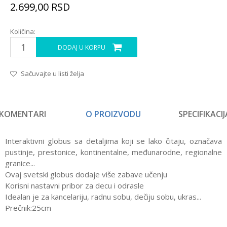
2.699,00
RSD
Količina:
DODAJ U KORPU
Sačuvajte u listi želja
KOMENTARI
O PROIZVODU
SPECIFIKACIJ
Interaktivni globus sa detaljima koji se lako čitaju, označava
pustinje, prestonice, kontinentalne, međunarodne, regionalne
granice...
Ovaj svetski globus dodaje više zabave učenju
Korisni nastavni pribor za decu i odrasle
Idealan je za kancelariju, radnu sobu, dečiju sobu, ukras...
Prečnik:25cm