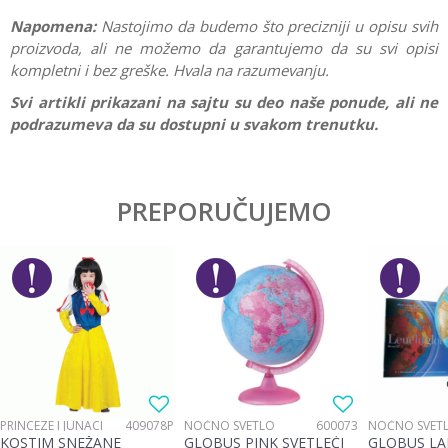
Napomena:
Nastojimo da budemo što precizniji u opisu svih
proizvoda, ali ne možemo da garantujemo da su svi opisi
kompletni i bez greške. Hvala na razumevanju.
Svi artikli prikazani na sajtu su deo naše ponude, ali ne
podrazumeva da su dostupni u svakom trenutku.
Karakteristika
Vrednost
Ostavi komentar
Kategorija
Edukativne
PREPORUČUJEMO
Ime/Nadimak
Pol
Devojčice, Dečaci
Brend
S-Cool
Email
Poruka
PRINCEZE I JUNACI
409078P
NOĆNO SVETLO
600073
NOĆNO SVET
KOSTIM SNEŽANE
GLOBUS PINK SVETLEĆI
GLOBUS LA