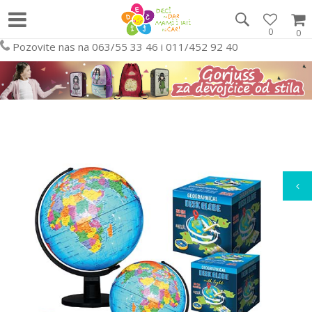
0
0
Pozovite nas na 063/55 33 46 i 011/452 92 40