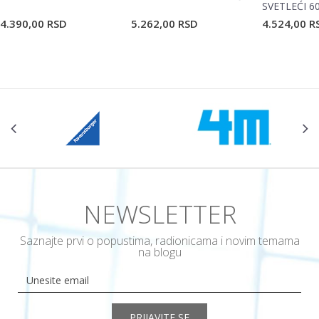
SVETLEĆI 6
4.390,00
RSD
5.262,00
RSD
4.524,00
R
POŠALJI
NEWSLETTER
Saznajte prvi o popustima, radionicama i novim temama
na blogu
PRIJAVITE SE