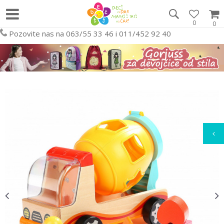
0
0
Pozovite nas na 063/55 33 46 i 011/452 92 40