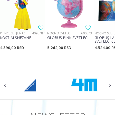
Poruka
PRINCEZE I JUNACI
409078P
NOĆNO SVETLO
600073
NOĆNO SVET
KOSTIM SNEŽANE
GLOBUS PINK SVETLEĆI
GLOBUS LA
SVETLEĆI 6
4.390,00
RSD
5.262,00
RSD
4.524,00
R
POŠALJI