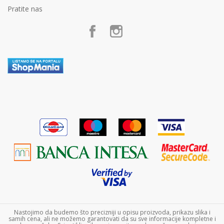
Marketing
Politika privatnosti
Pratite nas
Postanite partner
Kako kupiti
Poklon shop „Zavrzlama“
Načini plaćanja
Kontakt
Plaćanje karticama
Plaćanje karticama na rate bez kamate
Zamena veličine i zamena artikla za drugi
Reklamacije
Povraćaj sredstava
Pravo na odustajanje
Uslovi isporuke
Najčešća pitanja
Nastojimo da budemo što precizniji u opisu proizvoda, prikazu slika i
samih cena, ali ne možemo garantovati da su sve informacije kompletne i