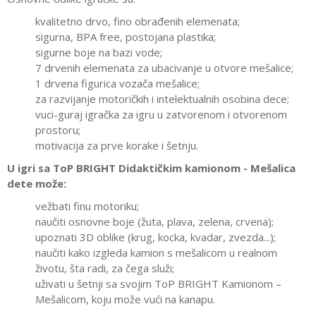
kvalitetno drvo, fino obrađenih elemenata;
sigurna, BPA free, postojana plastika;
sigurne boje na bazi vode;
7 drvenih elemenata za ubacivanje u otvore mešalice;
1 drvena figurica vozača mešalice;
za razvijanje motoričkih i intelektualnih osobina dece;
vuci-guraj igračka za igru u zatvorenom i otvorenom
prostoru;
motivacija za prve korake i šetnju.
U igri sa ToP BRIGHT Didaktičkim kamionom - Mešalica
dete može:
vežbati finu motoriku;
naučiti osnovne boje (žuta, plava, zelena, crvena);
upoznati 3D oblike (krug, kocka, kvadar, zvezda...);
naučiti kako izgleda kamion s mešalicom u realnom
životu, šta radi, za čega služi;
uživati u šetnji sa svojim ToP BRIGHT Kamionom –
Mešalicom, koju može vući na kanapu.