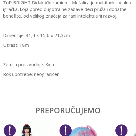
ToP BRIGHT Didaktički kamion – Mešalica je multifunkcionalna
igračka, koja pored dugotrajne zabave deci pruža i dodatne
benefite, od velikog značaja za rani intelektualni razvoj.
Dimenzije: 31,4 x 15,6 x 21,3cm
Uzrast: 18m+
Zemlja proizvodnje: Kina
​Rok upotrebe: neograničen
Karakteristika
Vrednost
Ostavi komentar
Kategorija
Edukativne
PREPORUČUJEMO
Ime/Nadimak
Pol
Dečaci
Brend
Pino toys
Email