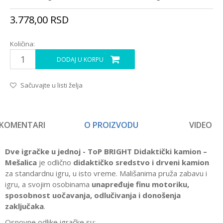
3.778,00
RSD
Količina:
DODAJ U KORPU
Sačuvajte u listi želja
KOMENTARI
O PROIZVODU
VIDEO
Dve igračke u jednoj - ToP BRIGHT Didaktički kamion –
Mešalica
je odlično
didaktičko sredstvo i drveni kamion
za standardnu igru, u isto vreme. Mališanima pruža zabavu i
igru, a svojim osobinama
unapređuje finu motoriku,
sposobnost uočavanja, odlučivanja i donošenja
zaključaka
.
Osnovne odlike igračke su: