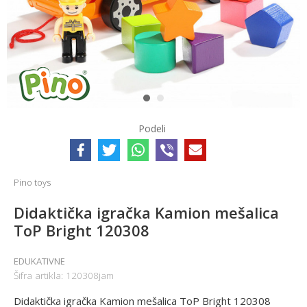
1
2
Podeli
Pino toys
Didaktička igračka Kamion mešalica
ToP Bright 120308
EDUKATIVNE
Šifra artikla:
120308jam
Didaktička igračka Kamion mešalica ToP Bright 120308