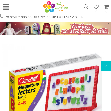
0
0
Pozovite nas na 063/55 33 46 i 011/452 92 40