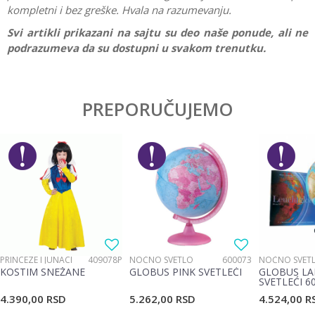
kompletni i bez greške. Hvala na razumevanju.
Svi artikli prikazani na sajtu su deo naše ponude, ali ne
podrazumeva da su dostupni u svakom trenutku.
Karakteristika
Vrednost
Ostavi komentar
Kategorija
Edukativne
PREPORUČUJEMO
Ime/Nadimak
Pol
Devojčice, Dečaci
Brend
No name
Email
Poruka
PRINCEZE I JUNACI
409078P
NOĆNO SVETLO
600073
NOĆNO SVET
KOSTIM SNEŽANE
GLOBUS PINK SVETLEĆI
GLOBUS LA
SVETLEĆI 6
4.390,00
RSD
5.262,00
RSD
4.524,00
R