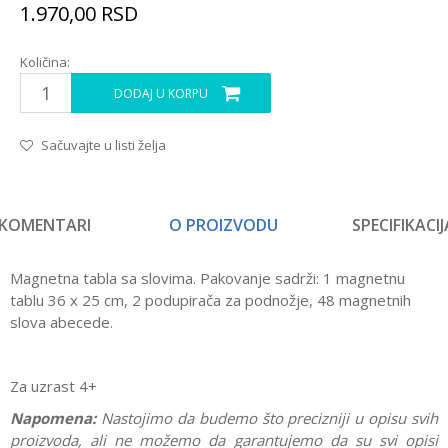
1.970,00
RSD
Količina:
DODAJ U KORPU
Sačuvajte u listi želja
KOMENTARI
O PROIZVODU
SPECIFIKACIJ
Magnetna tabla sa slovima. Pakovanje sadrži: 1 magnetnu
tablu 36 x 25 cm, 2 podupirača za podnožje, 48 magnetnih
slova abecede.
Za uzrast 4+
Napomena:
Nastojimo da budemo što precizniji u opisu svih
proizvoda, ali ne možemo da garantujemo da su svi opisi