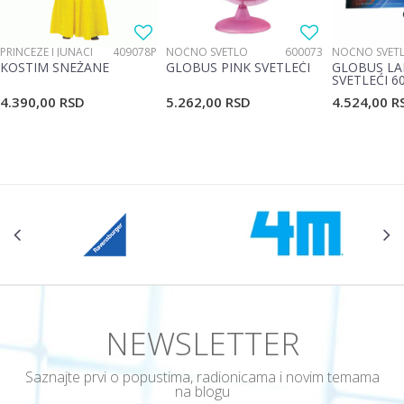
PRINCEZE I JUNACI
409078P
NOĆNO SVETLO
600073
NOĆNO SVET
KOSTIM SNEŽANE
GLOBUS PINK SVETLEĆI
GLOBUS LA
SVETLEĆI 6
4.390,00
RSD
5.262,00
RSD
4.524,00
R
POŠALJI
NEWSLETTER
Saznajte prvi o popustima, radionicama i novim temama
na blogu