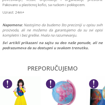
Pakovano u plasticnoj kofici, sa ruckom i poklopcem.
Uzrast: 24m+
Napomena:
Nastojimo da budemo što precizniji u opisu svih
proizvoda, ali ne možemo da garantujemo da su svi opisi
kompletni i bez greške. Hvala na razumevanju.
Svi artikli prikazani na sajtu su deo naše ponude, ali ne
podrazumeva da su dostupni u svakom trenutku.
Karakteristika
Vrednost
Ostavi komentar
Kategorija
Drvene igračke
PREPORUČUJEMO
Ime/Nadimak
Pol
Devojčice, Dečaci
Brend
Viga
Email
Poruka