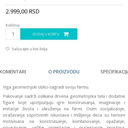
2.999,00
RSD
Količina:
DODAJ U KORPU
Sačuvajte u listi želja
KOMENTARI
O PROIZVODU
SPECIFIKACIJ
Viga geometrijski oblici-sagradi svoju farmu.
Pakovanje sadrži oslikana drvena geometrijska tela i dodatne
figure koje upotpunjuju igre konstruisanja, imaginacije i
imitacije života i okruženja na farmi. Osim socijalizacije,
izražavanja sopstvenih iskustava i mišljenja deca su temom
motivisana na konstruisanje, kombinovanje, opažanje,
povezivanje, vežbe orijentacije i organizacije prostora.