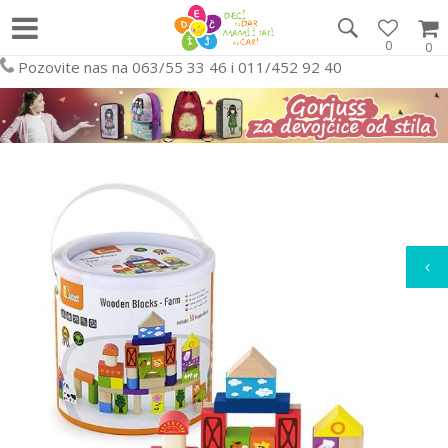
0
0
Pozovite nas na 063/55 33 46 i 011/452 92 40