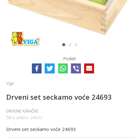
1
2
3
Podeli
Viga
Drveni set seckamo voće 24693
DRVENE IGRAČKE
Šifra artikla:
24693
Drveni set seckamo voće 24693