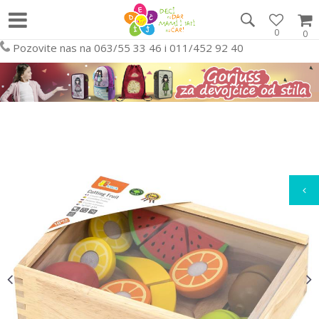
0
0
Pozovite nas na 063/55 33 46 i 011/452 92 40