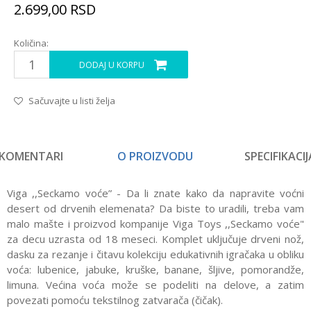
2.699,00
RSD
Količina:
DODAJ U KORPU
Sačuvajte u listi želja
KOMENTARI
O PROIZVODU
SPECIFIKACIJ
Viga ,,Seckamo voće” - Da li znate kako da napravite voćni
desert od drvenih elemenata? Da biste to uradili, treba vam
malo mašte i proizvod kompanije Viga Toys ,,Seckamo voće"
za decu uzrasta od 18 meseci. Komplet uključuje drveni nož,
dasku za rezanje i čitavu kolekciju edukativnih igračaka u obliku
voća: lubenice, jabuke, kruške, banane, šljive, pomorandže,
limuna. Većina voća može se podeliti na delove, a zatim
povezati pomoću tekstilnog zatvarača (čičak).