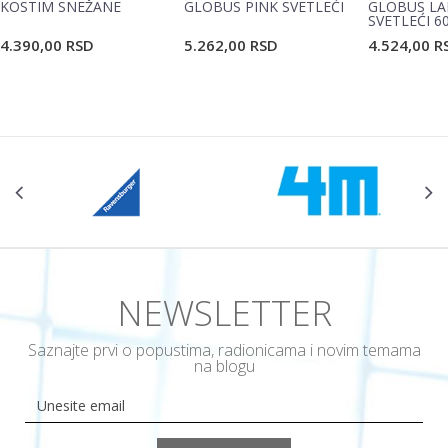
KOSTIM SNEŽANE
GLOBUS PINK SVETLEĆI
GLOBUS LA
SVETLEĆI 6
4.390,00
RSD
5.262,00
RSD
4.524,00
R
POŠALJI
NEWSLETTER
Saznajte prvi o popustima, radionicama i novim temama
na blogu