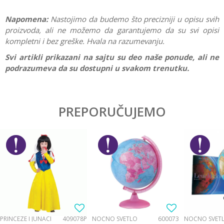
Napomena:
Nastojimo da budemo što precizniji u opisu svih
proizvoda, ali ne možemo da garantujemo da su svi opisi
kompletni i bez greške. Hvala na razumevanju.
Svi artikli prikazani na sajtu su deo naše ponude, ali ne
podrazumeva da su dostupni u svakom trenutku.
Karakteristika
Vrednost
Ostavi komentar
Kategorija
Drvene igračke
PREPORUČUJEMO
Ime/Nadimak
Pol
Devojčice, Dečaci
Brend
Viga
Email
Poruka
PRINCEZE I JUNACI
409078P
NOĆNO SVETLO
600073
NOĆNO SVET