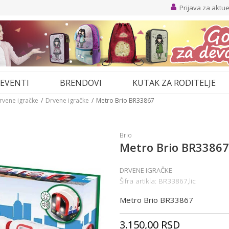
Prijava za aktu
EVENTI
BRENDOVI
KUTAK ZA RODITELJE
drvene igračke
Drvene igračke
Metro Brio BR33867
Brio
Metro Brio BR33867
DRVENE IGRAČKE
Šifra artikla:
BR33867,lic
Metro Brio BR33867
3.150,00
RSD