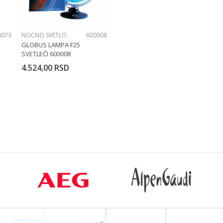
0073
NOĆNO SVETLO
600008
GLOBUS LAMPA F25
SVETLEĆI 600008
4.524,00
RSD
rpu
Dodajte u korpu