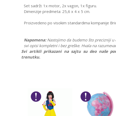
Set sadrži: 1x motor, 2x ​​vagon, 1x figuru.
Dimenzije predmeta: 25,6 x 4 x 5 cm.
Proizvedeno po visokim standardima kompanije Brio 
Napomena:
Nastojimo da budemo što precizniji u
svi opisi kompletni i bez greške. Hvala na razumeva
Svi artikli prikazani na sajtu su deo naše 
trenutku.
Karakteristika
Ostavi komentar
Kategorija
Ime/Nadimak
Pol
Brend
Poruka