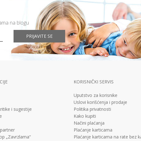
mama na blogu
PRIJAVITE SE
IJE
KORISNIČKI SERVIS
Uputstvo za korisnike
Uslovi korišćenja i prodaje
ritike i sugestije
Politika privatnosti
e
Kako kupiti
Načini plaćanja
 partner
Plaćanje karticama
op „Zavrzlama“
Plaćanje karticama na rate bez 