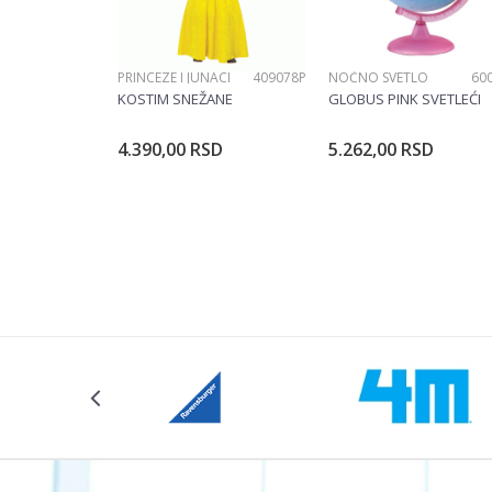
PRINCEZE I JUNACI
409078P
NOĆNO SVETLO
60
POŠALJI
KOSTIM SNEŽANE
GLOBUS PINK SVETLEĆI
4.390,00
RSD
5.262,00
RSD
Dodajte u korpu
Dodajte u ko
Veličina
104CM