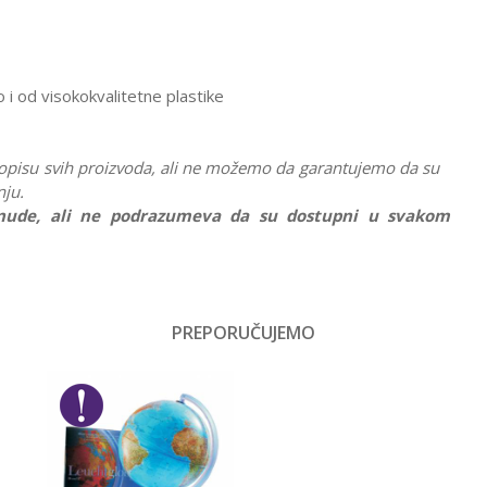
i od visokokvalitetne plastike
 opisu svih proizvoda, ali ne možemo da garantujemo da su
nju.
ponude, ali ne podrazumeva da su dostupni u svakom
Vrednost
Drvene igračke
PREPORUČUJEMO
Email
Dečaci
Brio