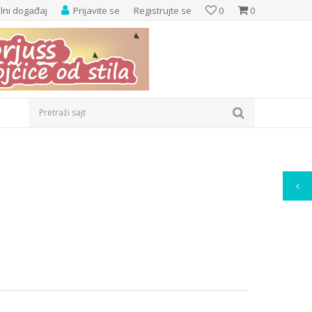
elni događaj
Prijavite se
Registrujte se
0
0
Pretraži sajt