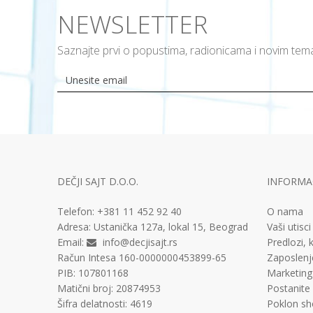
NEWSLETTER
Saznajte prvi o popustima, radionicama i novim te
DEČJI SAJT D.O.O.
INFORMAC
Telefon:
+381 11
452 92 40
O nama
Adresa:
Ustanička 127a, lokal 15, Beograd
Vaši utisci
Email:
info@decjisajt.rs
Predlozi, k
Račun
Intesa 160-0000000453899-65
Zaposlenj
PIB:
107801168
Marketing
Matični broj:
20874953
Postanite
Šifra delatnosti:
4619
Poklon sh