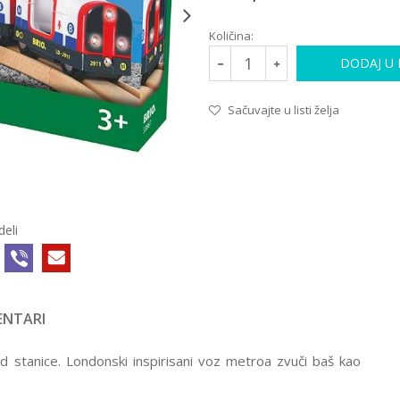
Količina:
DODAJ U
Sačuvajte u listi želja
deli
NTARI
d stanice. Londonski inspirisani voz metroa zvuči baš kao