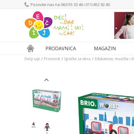
Pozovite nas na 063/55 33 46 i 011/452 92 40
PRODAVNICA
MAGAZIN
Dečji sajt
Proizvodi
Igračke za decu
Edukativne, muzičke i 