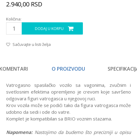
2.940,00
RSD
Količina:
DODAJ U KORPU
Sačuvajte u listi želja
KOMENTARI
O PROIZVODU
SPECIFIKACIJ
Vatrogasno spasilačko vozilo sa vagonima, zvučnim i
svetlosnim efektima opremljeno je crevom koje savršeno
odgovara figuri vatrogasca u njegovoj ruci.
Krov vozila može se podići tako da figura vatrogasca može
udobno da sedi i ode do vatre.
Komplet je kompatibilan sa BRIO voznim stazama.
Napomena:
Nastojimo da budemo što precizniji u opisu