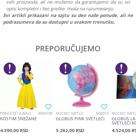
svih proizvoda, ali ne možemo da garantujemo da su svi
opisi kompletni i bez greške. Hvala na razumevanju.
Svi artikli prikazani na sajtu su deo naše ponude, ali ne
podrazumeva da su dostupni u svakom trenutku.
Karakteristika
Vrednost
Ostavi komentar
Kategorija
Drvene igračke
PREPORUČUJEMO
Ime/Nadimak
Pol
Dečaci
Brend
Brio
Email
Poruka
PRINCEZE I JUNACI
409078P
NOĆNO SVETLO
600073
NOĆNO SVET
KOSTIM SNEŽANE
GLOBUS PINK SVETLEĆI
GLOBUS LA
SVETLEĆI 6
4.390,00
RSD
5.262,00
RSD
4.524,00
R