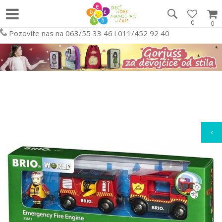
0
0
Pozovite nas na 063/55 33 46 i 011/452 92 40