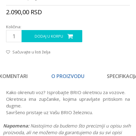
2.090,00
RSD
Količina:
DODAJ U KORPU
Sačuvajte u listi želja
KOMENTARI
O PROIZVODU
SPECIFIKACIJ
Kako okrenuti voz? Isprobajte BRIO okretnicu za vozove.
Okretnica ima zupčanike, kojima upravljate pritiskom na
dugme.
Savršeno pristaje uz Vašu BRIO železnicu.
Napomena:
Nastojimo da budemo što precizniji u opisu svih
proizvoda, ali ne možemo da garantujemo da su svi opisi