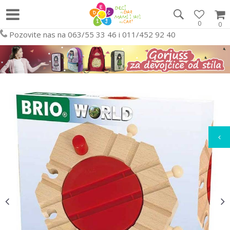
0
0
Pozovite nas na 063/55 33 46 i 011/452 92 40