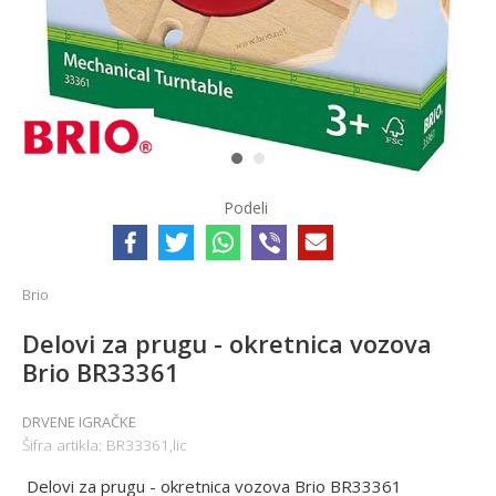
1
2
Podeli
Brio
Delovi za prugu - okretnica vozova
Brio BR33361
DRVENE IGRAČKE
Šifra artikla:
BR33361,lic
Delovi za prugu - okretnica vozova Brio BR33361