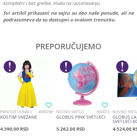
kompletni i bez greške. Hvala na razumevanju.
Svi artikli prikazani na sajtu su deo naše ponude, ali ne
podrazumeva da su dostupni u svakom trenutku.
Karakteristika
Vrednost
Ostavi komentar
Kategorija
Drvene igračke
PREPORUČUJEMO
Ime/Nadimak
Pol
Dečaci
Brend
Brio
Email
Poruka
PRINCEZE I JUNACI
409078P
NOĆNO SVETLO
600073
NOĆNO SVET
KOSTIM SNEŽANE
GLOBUS PINK SVETLEĆI
GLOBUS LA
SVETLEĆI 6
4.390,00
RSD
5.262,00
RSD
4.524,00
R