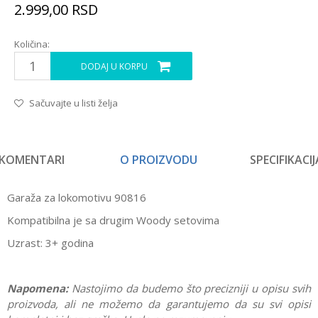
2.999,00
RSD
Količina:
DODAJ U KORPU
Sačuvajte u listi želja
KOMENTARI
O PROIZVODU
SPECIFIKACIJ
Garaža za lokomotivu 90816
Kompatibilna je sa drugim Woody setovima
Uzrast: 3+ godina
Napomena:
Nastojimo da budemo što precizniji u opisu svih
proizvoda, ali ne možemo da garantujemo da su svi opisi