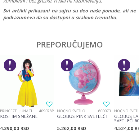
kompletni i bez greške. Hvala na razumevanju.
Svi artikli prikazani na sajtu su deo naše ponude, ali ne
podrazumeva da su dostupni u svakom trenutku.
Karakteristika
Vrednost
Ostavi komentar
Kategorija
Drvene igračke
PREPORUČUJEMO
Ime/Nadimak
Pol
Devojčice, Dečaci
Brend
Woody
Email
Materijal
Drvo
Poruka
PRINCEZE I JUNACI
409078P
NOĆNO SVETLO
600073
NOĆNO SVET
KOSTIM SNEŽANE
GLOBUS PINK SVETLEĆI
GLOBUS LA
SVETLEĆI 6
4.390,00
RSD
5.262,00
RSD
4.524,00
R
POŠALJI