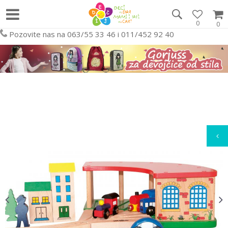
0
0
Pozovite nas na 063/55 33 46 i 011/452 92 40