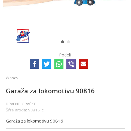
1
2
Podeli
Woody
Garaža za lokomotivu 90816
DRVENE IGRAČKE
Šifra artikla:
90816lic
Garaža za lokomotivu 90816