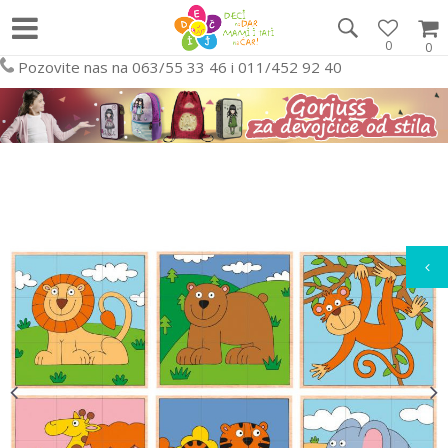
0
0
Pozovite nas na 063/55 33 46 i 011/452 92 40