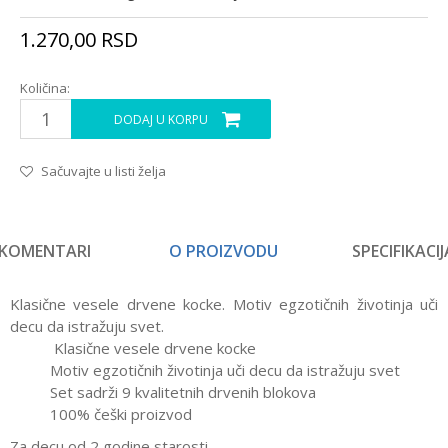
1.270,00
RSD
Količina:
DODAJ U KORPU
Sačuvajte u listi želja
KOMENTARI
O PROIZVODU
SPECIFIKACIJ
Klasične vesele drvene kocke. Motiv egzotičnih životinja uči
decu da istražuju svet.
Klasične vesele drvene kocke
Motiv egzotičnih životinja uči decu da istražuju svet
Set sadrži 9 kvalitetnih drvenih blokova
100% češki proizvod
Za decu od 2 godine starosti