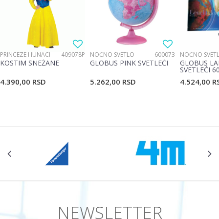
Poruka
PRINCEZE I JUNACI
409078P
NOĆNO SVETLO
600073
NOĆNO SVET
KOSTIM SNEŽANE
GLOBUS PINK SVETLEĆI
GLOBUS LA
SVETLEĆI 6
4.390,00
RSD
5.262,00
RSD
4.524,00
R
POŠALJI
NEWSLETTER