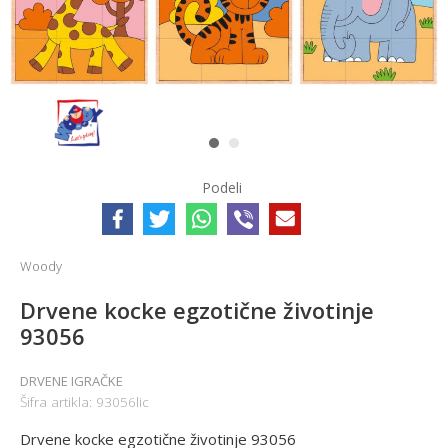
1
2
Podeli
Woody
Drvene kocke egzotične životinje
93056
DRVENE IGRAČKE
Šifra artikla:
93056lic
Drvene kocke egzotične životinje 93056