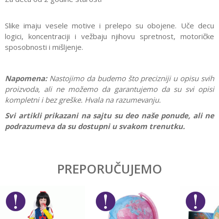
Slike imaju vesele motive i prelepo su obojene. Uče decu
logici, koncentraciji i vežbaju njihovu spretnost, motoričke
sposobnosti i mišljenje.
Napomena:
Nastojimo da budemo što precizniji u opisu svih
proizvoda, ali ne možemo da garantujemo da su svi opisi
kompletni i bez greške. Hvala na razumevanju.
Svi artikli prikazani na sajtu su deo naše ponude, ali ne
podrazumeva da su dostupni u svakom trenutku.
Karakteristika
Vrednost
Ostavi komentar
Kategorija
Drvene igračke
PREPORUČUJEMO
Ime/Nadimak
Pol
Devojčice, Dečaci
Brend
Woody
Email
Materijal
Drvo