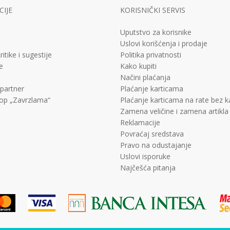
IJE
KORISNIČKI SERVIS
Uputstvo za korisnike
Uslovi korišćenja i prodaje
ritike i sugestije
Politika privatnosti
e
Kako kupiti
Načini plaćanja
 partner
Plaćanje karticama
op „Zavrzlama“
Plaćanje karticama na rate bez 
Zamena veličine i zamena artikla
Reklamacije
Povraćaj sredstava
Pravo na odustajanje
Uslovi isporuke
Najčešća pitanja