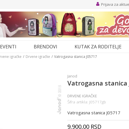
Prijava za aktu
EVENTI
BRENDOVI
KUTAK ZA RODITELJE
drvene igračke
Drvene igračke
Vatrogasna stanica J05717
Janod
Vatrogasna stanica
DRVENE IGRAČKE
Šifra artikla:
J05717gb
Vatrogasna stanica J05717
9.900,00
RSD