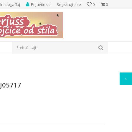
elni događaj
Prijavite se
Registrujte se
0
0
Pretraži sajt
 J05717