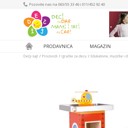
Pozovite nas na 063/55 33 46 i 011/452 92 40
PRODAVNICA
MAGAZIN
Dečji sajt
Proizvodi
Igračke za decu
Edukativne, muzičke i 