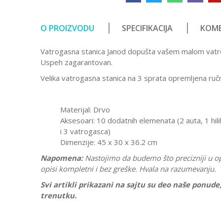
O PROIZVODU
SPECIFIKACIJA
KOME
Vatrogasna stanica Janod dopušta vašem malom vatroga
Uspeh zagarantovan.
Velika vatrogasna stanica na 3 sprata opremljena ruč
Materijal: Drvo
Aksesoari: 10 dodatnih elemenata (2 auta, 1 hil
i 3 vatrogasca)
Dimenzije: 45 x 30 x 36.2 cm
Napomena:
Nastojimo da budemo što precizniji u o
opisi kompletni i bez greške. Hvala na razumevanju.
Svi artikli prikazani na sajtu su deo naše ponud
trenutku.