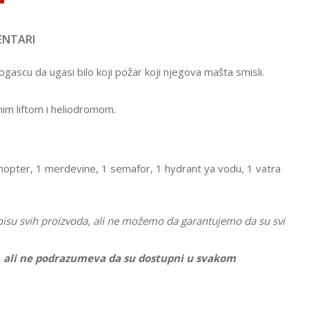
NTARI
scu da ugasi bilo koji požar koji njegova mašta smisli.
nim liftom i heliodromom.
ihopter, 1 merdevine, 1 semafor, 1 hydrant ya vodu, 1 vatra
pisu svih proizvoda, ali ne možemo da garantujemo da su svi
e, ali ne podrazumeva da su dostupni u svakom