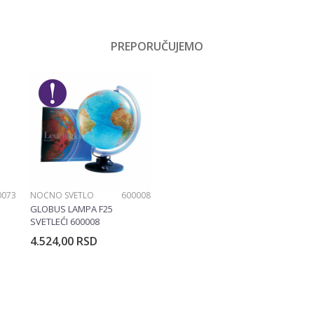
Vrednost
Drvene igračke
PREPORUČUJEMO
Email
Dečaci
Janod
Drvo
0073
NOĆNO SVETLO
600008
GLOBUS LAMPA F25
SVETLEĆI 600008
4.524,00
RSD
rpu
Dodajte u korpu