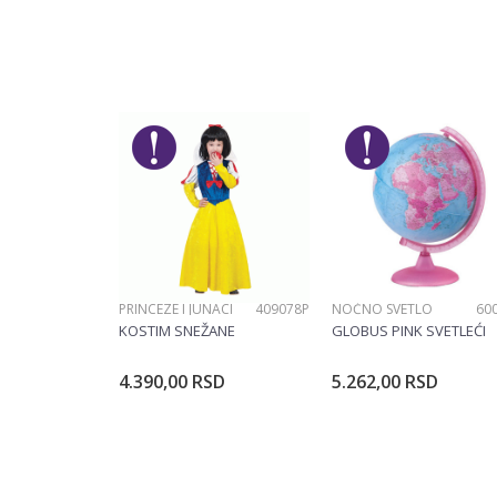
Karakteristika
Ostavi komentar
Kategorija
Ime/Nadimak
Pol
Brend
Poruka
Materijal
PRINCEZE I JUNACI
409078P
NOĆNO SVETLO
60
POŠALJI
KOSTIM SNEŽANE
GLOBUS PINK SVETLEĆI
4.390,00
RSD
5.262,00
RSD
Dodajte u korpu
Dodajte u ko
Veličina