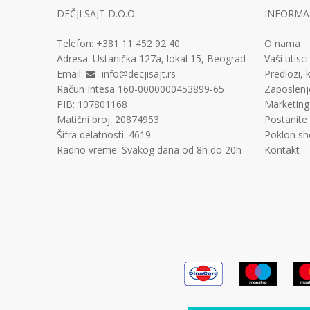
DEČJI SAJT D.O.O.
INFORMAC
Telefon:
+381 11
452 92 40
O nama
Adresa:
Ustanička 127a, lokal 15, Beograd
Vaši utisci
Email:
info@decjisajt.rs
Predlozi, k
Račun
Intesa 160-0000000453899-65
Zaposlenj
PIB:
107801168
Marketing
Matični broj:
20874953
Postanite
Šifra delatnosti:
4619
Poklon sh
Radno vreme:
Svakog dana od 8h do 20h
Kontakt