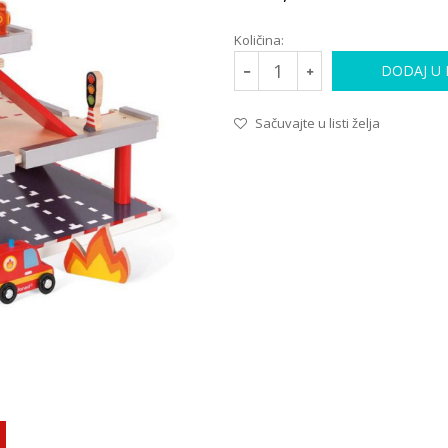
Količina:
DODAJ U
Sačuvajte u listi želja