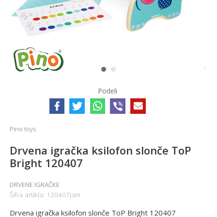
1
2
Podeli
Pino toys
Drvena igračka ksilofon slonče ToP
Bright 120407
DRVENE IGRAČKE
Šifra artikla:
120407jam
Drvena igračka ksilofon slonče ToP Bright 120407