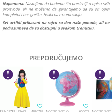
Napomena:
Nastojimo da budemo što precizniji u opisu svih
proizvoda, ali ne možemo da garantujemo da su svi opisi
kompletni i bez greške. Hvala na razumevanju.
Svi artikli prikazani na sajtu su deo naše ponude, ali ne
podrazumeva da su dostupni u svakom trenutku.
Karakteristika
Vrednost
Ostavi komentar
Kategorija
Drvene igračke
PREPORUČUJEMO
Ime/Nadimak
Pol
Devojčice, Dečaci
Brend
Pino toys
Email
Materijal
Drvo
Poruka
PRINCEZE I JUNACI
409078P
NOĆNO SVETLO
600073
NOĆNO SVET