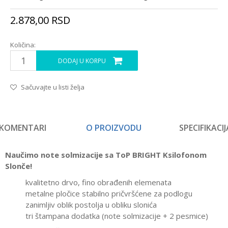
2.878,00
RSD
Količina:
DODAJ U KORPU
Sačuvajte u listi želja
KOMENTARI
O PROIZVODU
SPECIFIKACIJ
Naučimo note solmizacije sa ToP BRIGHT Ksilofonom
Slonče!
kvalitetno drvo, fino obrađenih elemenata
metalne pločice stabilno pričvršćene za podlogu
zanimljiv oblik postolja u obliku slonića
tri štampana dodatka (note solmizacije + 2 pesmice)