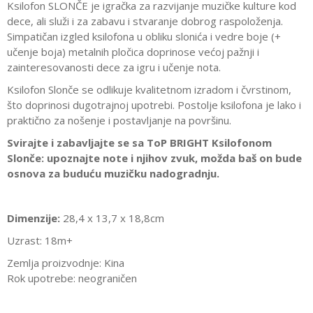
Ksilofon SLONČE je igračka za razvijanje muzičke kulture kod
dece, ali služi i za zabavu i stvaranje dobrog raspoloženja.
Simpatičan izgled ksilofona u obliku slonića i vedre boje (+
učenje boja) metalnih pločica doprinose većoj pažnji i
zainteresovanosti dece za igru i učenje nota.
Ksilofon Slonče se odlikuje kvalitetnom izradom i čvrstinom,
što doprinosi dugotrajnoj upotrebi. Postolje ksilofona je lako i
praktično za nošenje i postavljanje na površinu.
Svirajte i zabavljajte se sa ToP BRIGHT Ksilofonom
Slonče: upoznajte note i njihov zvuk, možda baš on bude
osnova za buduću muzičku nadogradnju.
Dimenzije:
28,4 x 13,7 x 18,8cm
Uzrast: 18m+
Zemlja proizvodnje: Kina
Rok upotrebe: neograničen