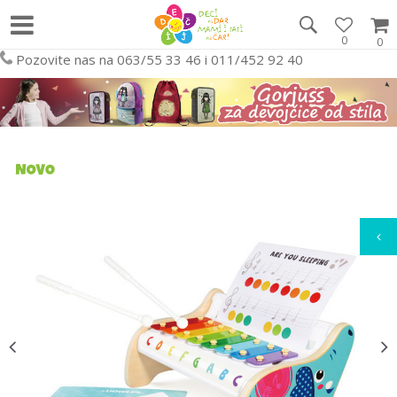
0
0
Pozovite nas na 063/55 33 46 i 011/452 92 40