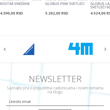
KOSTIM SNEŽANE
GLOBUS PINK SVETLEĆI
GLOBUS LA
SVETLEĆI 6
4.390,00
RSD
5.262,00
RSD
4.524,00
R
POŠALJI
NEWSLETTER
Saznajte prvi o popustima, radionicama i novim temama
na blogu