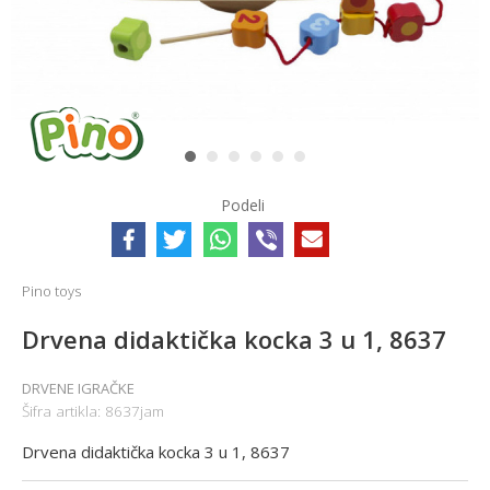
1
2
3
4
5
6
Podeli
Pino toys
Drvena didaktička kocka 3 u 1, 8637
DRVENE IGRAČKE
Šifra artikla:
8637jam
Drvena didaktička kocka 3 u 1, 8637