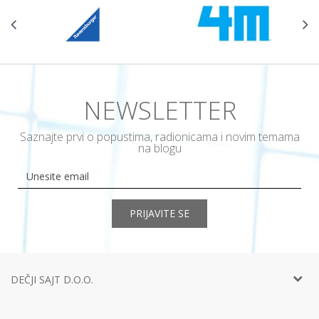
NEWSLETTER
Saznajte prvi o popustima, radionicama i novim temama
na blogu
PRIJAVITE SE
DEČJI SAJT D.O.O.
Telefon:
+381 11
452 92 40