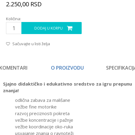
2.250,00
RSD
Količina:
DODAJ U KORPU
Sačuvajte u listi želja
KOMENTARI
O PROIZVODU
SPECIFIKACIJ
Sjajno didaktičko i edukativno sredstvo za igru prepunu
znanja!
odlična zabava za mališane
vežbe fine motorike
razvoj preciznosti pokreta
vežbe koncentracije i pažnje
vežbe koordinacije oko-ruka
usvajanje znanja o ravnoteži