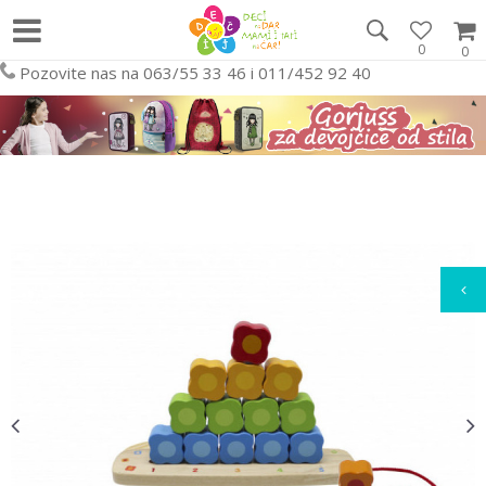
0
0
Pozovite nas na 063/55 33 46 i 011/452 92 40