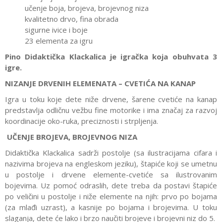
učenje boja, brojeva, brojevnog niza
kvalitetno drvo, fina obrada
sigurne ivice i boje
23 elementa za igru
Pino Didaktička Klackalica je igračka koja obuhvata 3
igre.
NIZANJE DRVENIH ELEMENATA – CVETIĆA NA KANAP
Igra u toku koje dete niže drvene, šarene cvetiće na kanap
predstavlja odličnu vežbu fine motorike i ima značaj za razvoj
koordinacije oko-ruka, preciznosti i strpljenja.
UČENJE BROJEVA, BROJEVNOG NIZA
Didaktička Klackalica sadrži postolje (sa ilustracijama cifara i
nazivima brojeva na engleskom jeziku), štapiće koji se umetnu
u postolje i drvene elemente-cvetiće sa ilustrovanim
bojevima. Uz pomoć odraslih, dete treba da postavi štapiće
po veličini u postolje i niže elemente na njih: prvo po bojama
(za mlađi uzrast), a kasnije po bojama i brojevima. U toku
slaganja, dete će lako i brzo naučiti brojeve i brojevni niz do 5.