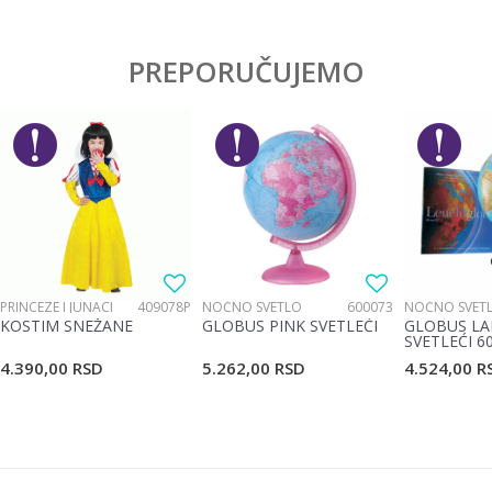
Karakteristika
Vrednost
Ostavi komentar
Kategorija
Drvene igračke
PREPORUČUJEMO
Ime/Nadimak
Pol
Devojčice, Dečaci
Brend
Pino toys
Email
Materijal
Drvo
Poruka
PRINCEZE I JUNACI
409078P
NOĆNO SVETLO
600073
NOĆNO SVET
KOSTIM SNEŽANE
GLOBUS PINK SVETLEĆI
GLOBUS LA
SVETLEĆI 6
4.390,00
RSD
5.262,00
RSD
4.524,00
R
POŠALJI