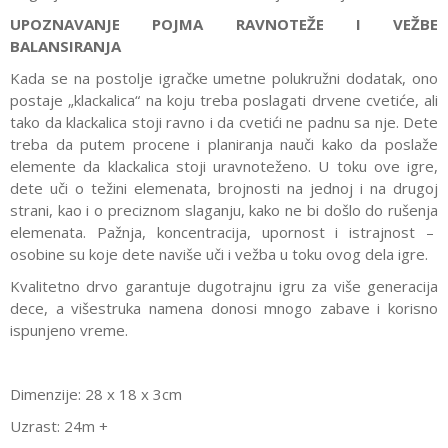
UPOZNAVANJE POJMA RAVNOTEŽE I VEŽBE
BALANSIRANJA
Kada se na postolje igračke umetne polukružni dodatak, ono
postaje „klackalica“ na koju treba poslagati drvene cvetiće, ali
tako da klackalica stoji ravno i da cvetići ne padnu sa nje. Dete
treba da putem procene i planiranja nauči kako da poslaže
elemente da klackalica stoji uravnoteženo. U toku ove igre,
dete uči o težini elemenata, brojnosti na jednoj i na drugoj
strani, kao i o preciznom slaganju, kako ne bi došlo do rušenja
elemenata. Pažnja, koncentracija, upornost i istrajnost –
osobine su koje dete naviše uči i vežba u toku ovog dela igre.
Kvalitetno drvo garantuje dugotrajnu igru za više generacija
dece, a višestruka namena donosi mnogo zabave i korisno
ispunjeno vreme.
Dimenzije: 28 x 18 x 3cm
Uzrast: 24m +