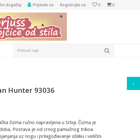
elni događaj
Prijavite se
Registrujte se
0
0
Pretraži sajt
an Hunter 93036
ka čizma ručno napravljena u Srbiji. Čizma je
 doba, Postava je od crnog pamučnog trikoa.
njanja uz nogu i prilagođavanje obliku i veličini