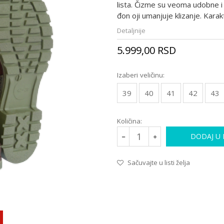
lista. Čizme su veoma udobne i
đon oji umanjuje klizanje. Kara
Detaljnije
5.999,00
RSD
Izaberi veličinu:
39
40
41
42
43
Količina:
DODAJ U
Sačuvajte u listi želja