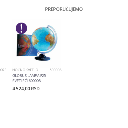
zme za lov i ribolov
PREPORUČUJEMO
Email
škarci
gar obuća
uma
0073
NOĆNO SVETLO
600008
GLOBUS LAMPA F25
SVETLEĆI 600008
4.524,00
RSD
rpu
Dodajte u korpu