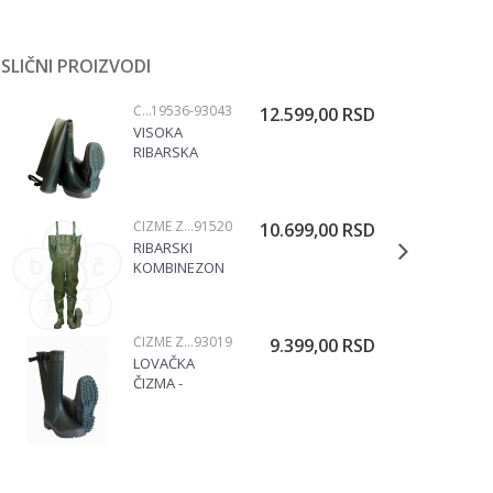
SLIČNI PROIZVODI
ČIZME ZA LOV I RIBOLOV
19536-93043
12.599,00
RSD
VISOKA
RIBARSKA
ČIZMA TARA -
NEOPREN
93043
ČIZME ZA LOV I RIBOLOV
91520
10.699,00
RSD
RIBARSKI
KOMBINEZON
ČIZME ZA LOV I RIBOLOV
93019
9.399,00
RSD
LOVAČKA
ČIZMA -
HIGHLANDER
93019