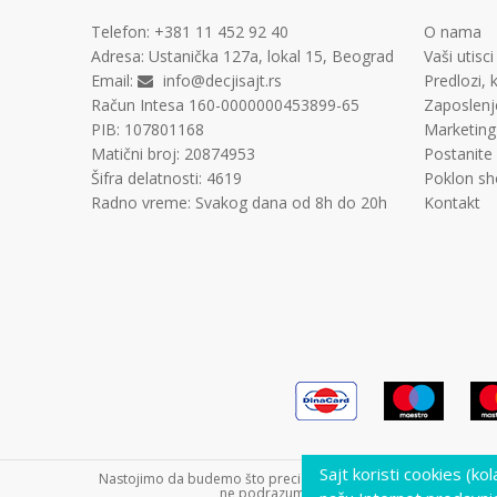
Telefon:
+381 11
452 92 40
O nama
Adresa:
Ustanička 127a, lokal 15, Beograd
Vaši utisci
Email:
info@decjisajt.rs
Predlozi, k
Račun
Intesa 160-0000000453899-65
Zaposlenj
PIB:
107801168
Marketing
Matični broj:
20874953
Postanite
Šifra delatnosti:
4619
Poklon sh
Radno vreme:
Svakog dana od 8h do 20h
Kontakt
Sajt koristi cookies (ko
Nastojimo da budemo što precizniji u opisu proizvoda, prikazu s
ne podrazumeva da su dostupni u svakom tre