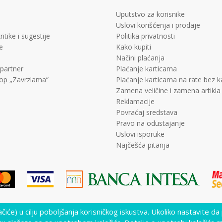
Uputstvo za korisnike
Uslovi korišćenja i prodaje
ritike i sugestije
Politika privatnosti
e
Kako kupiti
Načini plaćanja
 partner
Plaćanje karticama
op „Zavrzlama“
Plaćanje karticama na rate bez 
Zamena veličine i zamena artikla
Reklamacije
Povraćaj sredstava
Pravo na odustajanje
Uslovi isporuke
Najčešća pitanja
lačiće) u cilju poboljšanja korisničkog iskustva. Ukoliko nastavite da
lika i samih cena, ali ne možemo garantovati da su sve informacije kompletne i 
nutku. Raspoloživost robe možete proveriti pozivom Call Centra na +381 11 452