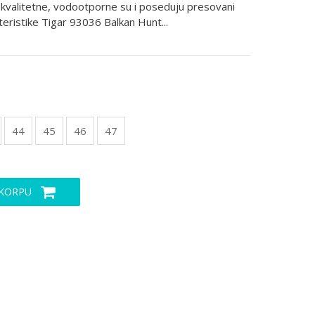
 kvalitetne, vodootporne su i poseduju presovani
kteristike Tigar 93036 Balkan Hunt
...
44
45
46
47
 KORPU