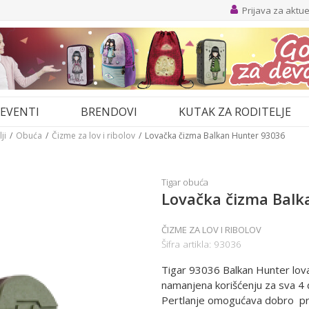
Prijava za aktu
EVENTI
BRENDOVI
KUTAK ZA RODITELJE
ji
Obuća
Čizme za lov i ribolov
Lovačka čizma Balkan Hunter 93036
Tigar obuća
Lovačka čizma Balk
ČIZME ZA LOV I RIBOLOV
Šifra artikla:
93036
Tigar 93036 Balkan Hunter lovač
namanjena korišćenju za sva 4
Pertlanje omogućava dobro prija