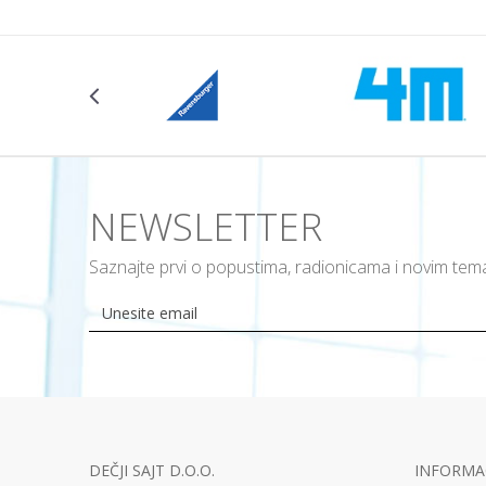
NEWSLETTER
Saznajte prvi o popustima, radionicama i novim te
DEČJI SAJT D.O.O.
INFORMAC