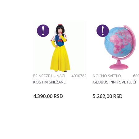
Kategorija
Či
Ime/Nadimak
Pol
Mu
Brend
Ti
Poruka
Materijal
G
PRINCEZE I JUNACI
409078P
NOĆNO SVETLO
60
POŠALJI
KOSTIM SNEŽANE
GLOBUS PINK SVETLEĆI
4.390,00
RSD
5.262,00
RSD
Dodajte u korpu
Dodajte u ko
Veličina
104CM