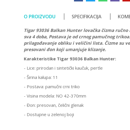
O PROIZVODU
SPECIFIKACIJA
KOME
Tigar 93036 Balkan Hunter lovačka čizma ručno n
sva 4 doba, Postava je od crnog pamučnog trikoa
prilagođavanje obliku i veličini lista. Čizme su
presovani đon koji umanjuje klizanje.
Karakteristike Tigar 93036 Balkan Hunter:
- Lice: prirodan i sintetički kaučuk, pertle
- Širina kalupa: 11
- Postava: pamučni crni triko
- Visina modela: NO 42-370mm
- Đon: presovan, čelični glenak
- Dostupne u zelenoj boji
Karakteristika
V
Ostavi komentar