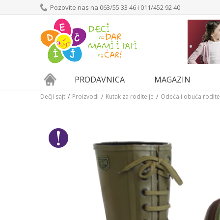
Pozovite nas na 063/55 33 46 i 011/452 92 40
PRODAVNICA
MAGAZIN
Dečji sajt
Proizvodi
Kutak za roditelje
Odeća i obuća roditel