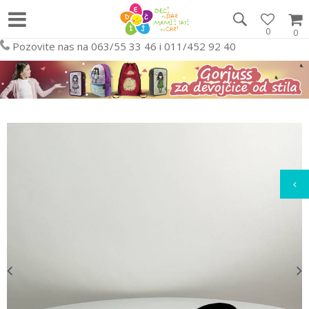
0
0
Pozovite nas na 063/55 33 46 i 011/452 92 40