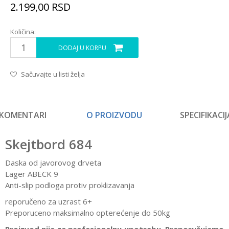
2.199,00
RSD
Količina:
DODAJ U KORPU
Sačuvajte u listi želja
KOMENTARI
O PROIZVODU
SPECIFIKACIJ
Skejtbord 684
Daska od javorovog drveta
Lager ABECK 9
Anti-slip podloga protiv proklizavanja
reporučeno za uzrast 6+
Preporuceno maksimalno opterećenje do 50kg