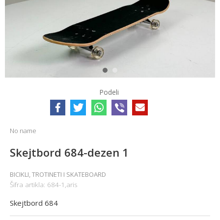
1
2
Podeli
No name
Skejtbord 684-dezen 1
BICIKLI, TROTINETI I SKATEBOARD
Šifra artikla:
684-1,aris
Skejtbord 684