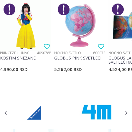
Brend
No name
Email
Poruka
PRINCEZE I JUNACI
409078P
NOĆNO SVETLO
600073
NOĆNO SVET
KOSTIM SNEŽANE
GLOBUS PINK SVETLEĆI
GLOBUS LA
SVETLEĆI 6
4.390,00
RSD
5.262,00
RSD
4.524,00
R
POŠALJI