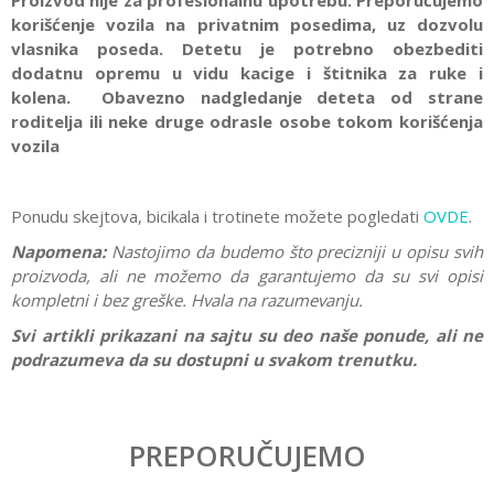
Proizvod nije za profesionalnu upotrebu. Preporučujemo
korišćenje vozila na privatnim posedima, uz dozvolu
vlasnika poseda. Detetu je potrebno obezbediti
dodatnu opremu u vidu kacige i štitnika za ruke i
kolena. Obavezno nadgledanje deteta od strane
roditelja ili neke druge odrasle osobe tokom korišćenja
vozila
Ponudu skejtova, bicikala i trotinete možete pogledati
OVDE
.
Napomena:
Nastojimo da budemo što precizniji u opisu svih
proizvoda, ali ne možemo da garantujemo da su svi opisi
kompletni i bez greške. Hvala na razumevanju.
Svi artikli prikazani na sajtu su deo naše ponude, ali ne
podrazumeva da su dostupni u svakom trenutku.
Karakteristika
Vrednost
Ostavi komentar
Kategorija
Bicikli, trotineti i skateboard
PREPORUČUJEMO
Ime/Nadimak
Pol
Devojčice, Dečaci