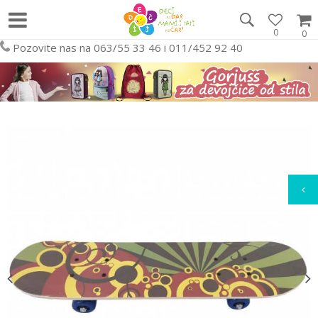
0
0
Pozovite nas na 063/55 33 46 i 011/452 92 40