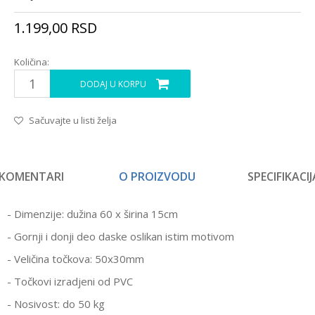
1.199,00
RSD
Količina:
DODAJ U KORPU
Sačuvajte u listi želja
KOMENTARI
O PROIZVODU
SPECIFIKACIJ
- Dimenzije: dužina 60 x širina 15cm
- Gornji i donji deo daske oslikan istim motivom
- Veličina točkova: 50x30mm
- Točkovi izradjeni od PVC
- Nosivost: do 50 kg