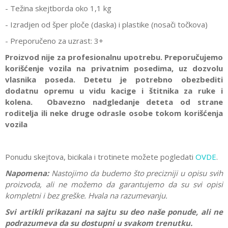
- Težina skejtborda oko 1,1 kg
- Izradjen od šper ploče (daska) i plastike (nosači točkova)
- Preporučeno za uzrast: 3+
Proizvod nije za profesionalnu upotrebu. Preporučujemo
korišćenje vozila na privatnim posedima, uz dozvolu
vlasnika poseda. Detetu je potrebno obezbediti
dodatnu opremu u vidu kacige i štitnika za ruke i
kolena. Obavezno nadgledanje deteta od strane
roditelja ili neke druge odrasle osobe tokom korišćenja
vozila
Ponudu skejtova, bicikala i trotinete možete pogledati
OVDE
.
Napomena:
Nastojimo da budemo što precizniji u opisu svih
proizvoda, ali ne možemo da garantujemo da su svi opisi
kompletni i bez greške. Hvala na razumevanju.
Svi artikli prikazani na sajtu su deo naše ponude, ali ne
podrazumeva da su dostupni u svakom trenutku.