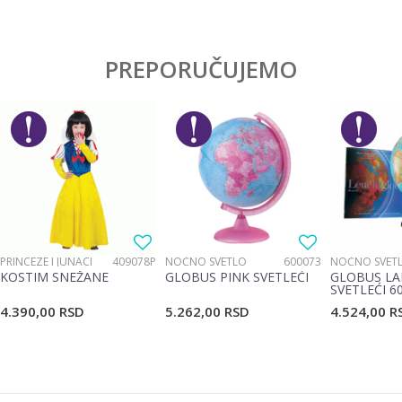
Karakteristika
Vrednost
Ostavi komentar
Kategorija
Bicikli, trotineti i skateboard
PREPORUČUJEMO
Ime/Nadimak
Pol
Devojčice, Dečaci
Brend
No name
Email
Poruka
PRINCEZE I JUNACI
409078P
NOĆNO SVETLO
600073
NOĆNO SVET
KOSTIM SNEŽANE
GLOBUS PINK SVETLEĆI
GLOBUS LA
SVETLEĆI 6
4.390,00
RSD
5.262,00
RSD
4.524,00
R
POŠALJI