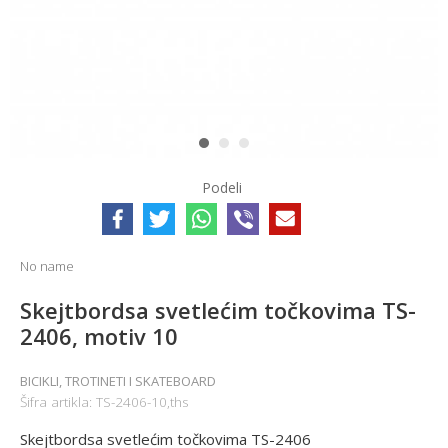
1
2
3
Podeli
No name
Skejtbordsa svetlećim točkovima TS-
2406, motiv 10
BICIKLI, TROTINETI I SKATEBOARD
Šifra artikla:
TS-2406-10,ths
Skejtbordsa svetlećim točkovima TS-2406