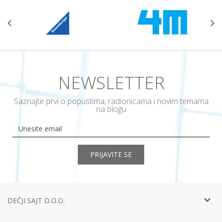
NEWSLETTER
Saznajte prvi o popustima, radionicama i novim temama
na blogu
PRIJAVITE SE
DEČJI SAJT D.O.O.
Telefon:
+381 11
452 92 40