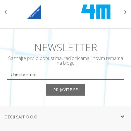
NEWSLETTER
Saznajte prvi o popustima, radionicama i novim temama
na blogu
PRIJAVITE SE
DEČJI SAJT D.O.O.
Telefon:
+381 11
452 92 40