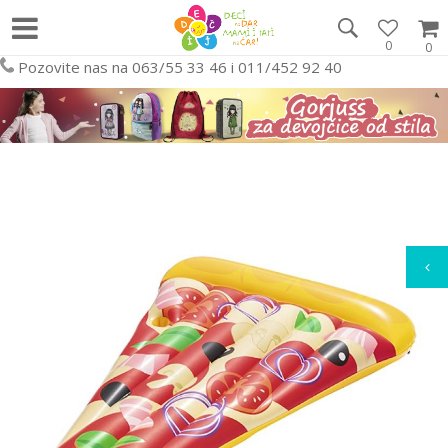
0
0
Pozovite nas na 063/55 33 46 i 011/452 92 40