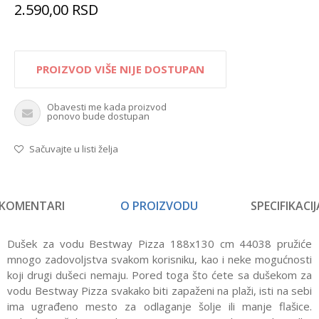
2.590,00
RSD
PROIZVOD VIŠE NIJE DOSTUPAN
Obavesti me kada proizvod
ponovo bude dostupan
Sačuvajte u listi želja
KOMENTARI
O PROIZVODU
SPECIFIKACIJ
Dušek za vodu Bestway Pizza 188x130 cm 44038 pružiće
mnogo zadovoljstva svakom korisniku, kao i neke mogućnosti
koji drugi dušeci nemaju. Pored toga što ćete sa dušekom za
vodu Bestway Pizza svakako biti zapaženi na plaži, isti na sebi
ima ugrađeno mesto za odlaganje šolje ili manje flašice.