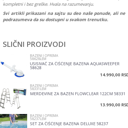
kompletni i bez greške. Hvala na razumevanju.
Svi artikli prikazani na sajtu su deo naše ponude, ali ne
podrazumeva da su dostupni u svakom trenutku.
Karakteristika
Vrednost
Ostavi komentar
Kategorija
Bazeni i oprema
SLIČNI PROIZVODI
Ime/Nadimak
Pol
Devojčice, Dečaci, Žene, Muškarci
BAZENI I OPREMA
58628LEM
Brend
Bestway
USISIVAČ ZA ČIŠĆENJE BAZENA AQUASWEEPER
Email
58628
14.990,00
RS
BAZENI I OPREMA
Poruka
58331LEM
MERDEVINE ZA BAZEN FLOWCLEAR 122CM 58331
13.990,00
RS
BAZENI I OPREMA
58237LEM
SET ZA ČIŠĆENJE BAZENA DELUXE 58237