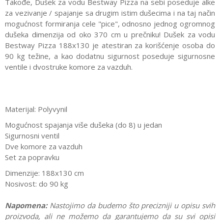
Takođe, Dušek za vodu Bestway Pizza na sebi poseduje alke
za vezivanje / spajanje sa drugim istim dušecima i na taj način
mogućnost formiranja cele "pice", odnosno jednog ogromnog
dušeka dimenzija od oko 370 cm u prečniku! Dušek za vodu
Bestway Pizza 188x130 je atestiran za korišćenje osoba do
90 kg težine, a kao dodatnu sigurnost poseduje sigurnosne
ventile i dvostruke komore za vazduh.
Materijal: Polyvynil
Mogućnost spajanja više dušeka (do 8) u jedan
Sigurnosni ventil
Dve komore za vazduh
Set za popravku
Dimenzije: 188x130 cm
Nosivost: do 90 kg
Napomena:
Nastojimo da budemo što precizniji u opisu svih
proizvoda, ali ne možemo da garantujemo da su svi opisi