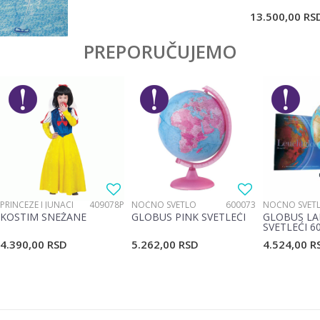
POŠALJI
13.500,00
RS
PREPORUČUJEMO
PRINCEZE I JUNACI
409078P
NOĆNO SVETLO
600073
NOĆNO SVET
KOSTIM SNEŽANE
GLOBUS PINK SVETLEĆI
GLOBUS LA
SVETLEĆI 6
4.390,00
RSD
5.262,00
RSD
4.524,00
R